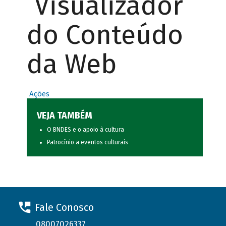
Visualizador
do Conteúdo
da Web
Ações
VEJA TAMBÉM
O BNDES e o apoio à cultura
Patrocínio a eventos culturais
Fale Conosco
08007026337