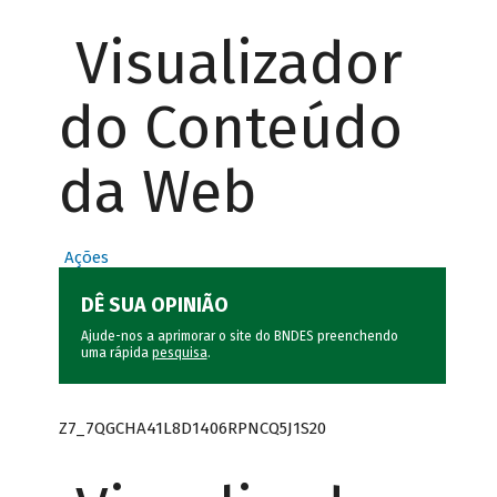
Visualizador
do Conteúdo
da Web
Ações
DÊ SUA OPINIÃO
Ajude-nos a aprimorar o site do BNDES preenchendo
uma rápida
pesquisa
.
Z7_7QGCHA41L8D1406RPNCQ5J1S20