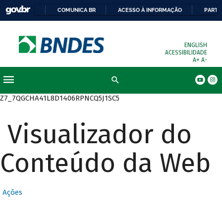
COMUNICA BR
ACESSO À INFORMAÇÃO
PARTI
ENGLISH
ACESSIBILIDADE
A+
A-
Busca
Z7_7QGCHA41L8D1406RPNCQ5J1SC5
Visualizador do
Conteúdo da Web
Ações