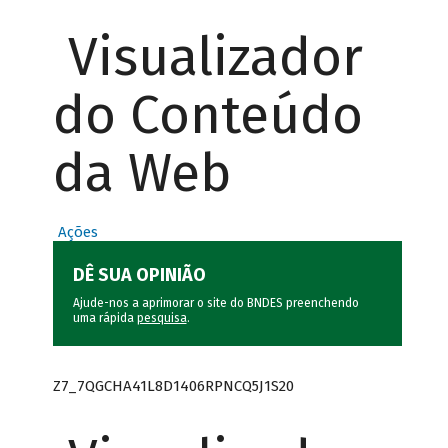
Visualizador
do Conteúdo
da Web
Ações
DÊ SUA OPINIÃO
Ajude-nos a aprimorar o site do BNDES preenchendo
uma rápida
pesquisa
.
Z7_7QGCHA41L8D1406RPNCQ5J1S20