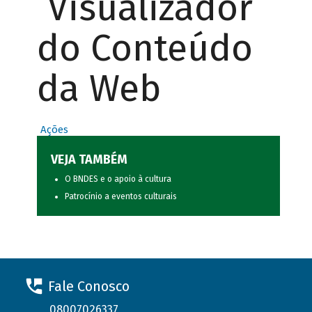
Visualizador
do Conteúdo
da Web
Ações
VEJA TAMBÉM
O BNDES e o apoio à cultura
Patrocínio a eventos culturais
Fale Conosco
08007026337