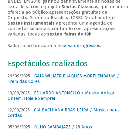
BNDES. Em 2010, ganhou definitivamente as noites de
sexta-feira com o projeto
Sextas Clássicas
, que no início
oferecia ao público apresentações gratuitas da
Orquestra Sinfônica Brasileira (OSB). Atualmente, o
Sextas Instrumentais
apresenta uma agenda de
concertos semanais, contando com apresentações
variadas, todas as
sextas-feiras às 19h
.
Saiba como funciona a
reserva de ingressos
.
Espetáculos realizados
26/09/2025 -
GAIA WILMER E JAQUES MORELENBAUM /
Trem das Cores
19/09/2025 -
EDUARDO ANTONELLO / Música Antiga:
Ontem, Hoje e Sempre!
12/09/2025 -
CIA BACHIANA BRASILEIRA / Música para
Cordas
05/09/2025 -
OLHO SAMBAJAZZ / 28 Anos