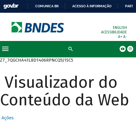
COMUNICA BR
ACESSO À INFORMAÇÃO
PARTI
ENGLISH
ACESSIBILIDADE
A+
A-
Busca
Z7_7QGCHA41L8D1406RPNCQ5J1SC5
Visualizador do
Conteúdo da Web
Ações