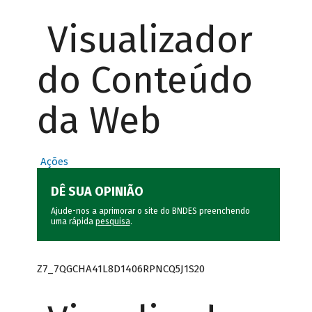
Visualizador
do Conteúdo
da Web
Ações
DÊ SUA OPINIÃO
Ajude-nos a aprimorar o site do BNDES preenchendo
uma rápida
pesquisa
.
Z7_7QGCHA41L8D1406RPNCQ5J1S20