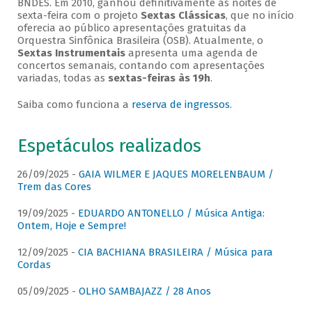
BNDES. Em 2010, ganhou definitivamente as noites de
sexta-feira com o projeto
Sextas Clássicas
, que no início
oferecia ao público apresentações gratuitas da
Orquestra Sinfônica Brasileira (OSB). Atualmente, o
Sextas Instrumentais
apresenta uma agenda de
concertos semanais, contando com apresentações
variadas, todas as
sextas-feiras às 19h
.
Saiba como funciona a
reserva de ingressos
.
Espetáculos realizados
26/09/2025 -
GAIA WILMER E JAQUES MORELENBAUM /
Trem das Cores
19/09/2025 -
EDUARDO ANTONELLO / Música Antiga:
Ontem, Hoje e Sempre!
12/09/2025 -
CIA BACHIANA BRASILEIRA / Música para
Cordas
05/09/2025 -
OLHO SAMBAJAZZ / 28 Anos