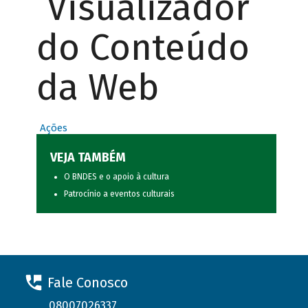
Visualizador
do Conteúdo
da Web
Ações
VEJA TAMBÉM
O BNDES e o apoio à cultura
Patrocínio a eventos culturais
Fale Conosco
08007026337