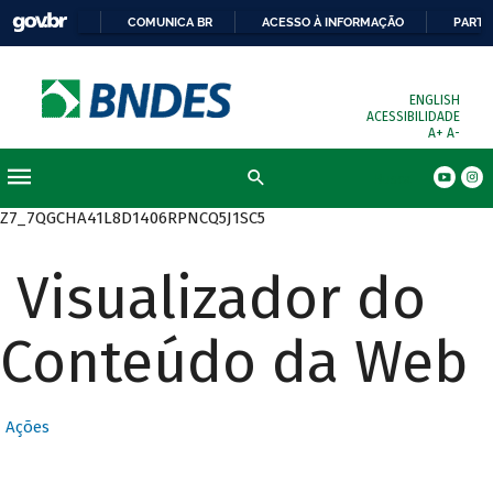
COMUNICA BR
ACESSO À INFORMAÇÃO
PARTI
ENGLISH
ACESSIBILIDADE
A+
A-
Busca
Z7_7QGCHA41L8D1406RPNCQ5J1SC5
Visualizador do
Conteúdo da Web
Ações