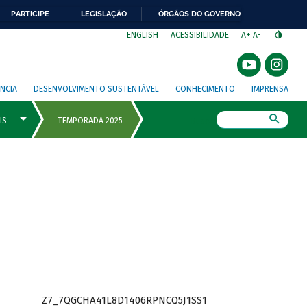
PARTICIPE
LEGISLAÇÃO
ÓRGÃOS DO GOVERNO
⁣
ENGLISH
ACESSIBILIDADE
A+
A-
NCIA
DESENVOLVIMENTO SUSTENTÁVEL
CONHECIMENTO
IMPRENSA
Busca
Z7_7QGCHA41L8D1406RPNCQ5J1SS1