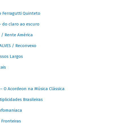
Ferragutti Quinteto
- do claro ao escuro
/ Rente América
LVES / Reconvexo
sos Largos
ais
 O Acordeon na Música Clássica
licidades Brasileiras
nfomaniaca
Fronteiras