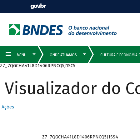
Z7_7QGCHA41L8D1406RPNCQ5J1SC5
Visualizador do 
Ações
Z7_7QGCHA41L8D1406RPNCQ5J1SS4