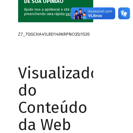
DÊ SUA OPINIÃO
Ajude-nos a aprimorar o site do BNDES
preenchendo uma rápida
pesquisa
.
Z7_7QGCHA41L8D1406RPNCQ5J1S20
Visualizador
do
Conteúdo
da Web