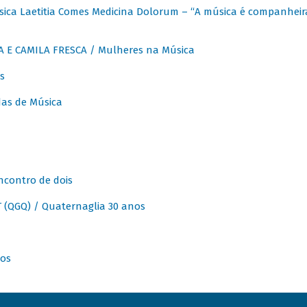
ica Laetitia Comes Medicina Dolorum – “A música é companheir
A E CAMILA FRESCA / Mulheres na Música
s
as de Música
ncontro de dois
(QGQ) / Quaternaglia 30 anos
nos