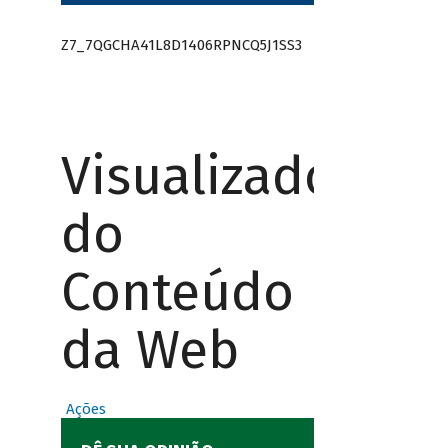
Z7_7QGCHA41L8D1406RPNCQ5J1SS3
Visualizador
do
Conteúdo
da Web
Ações