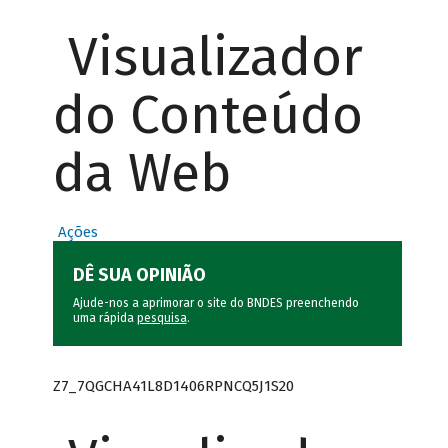
Visualizador
do Conteúdo
da Web
Ações
DÊ SUA OPINIÃO
Ajude-nos a aprimorar o site do BNDES preenchendo
uma rápida
pesquisa
.
Z7_7QGCHA41L8D1406RPNCQ5J1S20