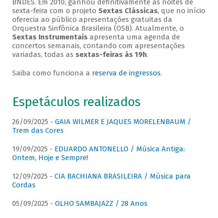
BNDES. Em 2010, ganhou definitivamente as noites de
sexta-feira com o projeto
Sextas Clássicas
, que no início
oferecia ao público apresentações gratuitas da
Orquestra Sinfônica Brasileira (OSB). Atualmente, o
Sextas Instrumentais
apresenta uma agenda de
concertos semanais, contando com apresentações
variadas, todas as
sextas-feiras às 19h
.
Saiba como funciona a
reserva de ingressos
.
Espetáculos realizados
26/09/2025 -
GAIA WILMER E JAQUES MORELENBAUM /
Trem das Cores
19/09/2025 -
EDUARDO ANTONELLO / Música Antiga:
Ontem, Hoje e Sempre!
12/09/2025 -
CIA BACHIANA BRASILEIRA / Música para
Cordas
05/09/2025 -
OLHO SAMBAJAZZ / 28 Anos