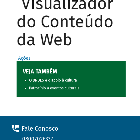
Visualizador
do Conteúdo
da Web
Ações
VEJA TAMBÉM
O BNDES e o apoio à cultura
Patrocínio a eventos culturais
Fale Conosco
08007026337