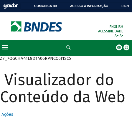
COMUNICA BR
ACESSO À INFORMAÇÃO
PARTI
ENGLISH
ACESSIBILIDADE
A+
A-
Busca
Z7_7QGCHA41L8D1406RPNCQ5J1SC5
Visualizador do
Conteúdo da Web
Ações