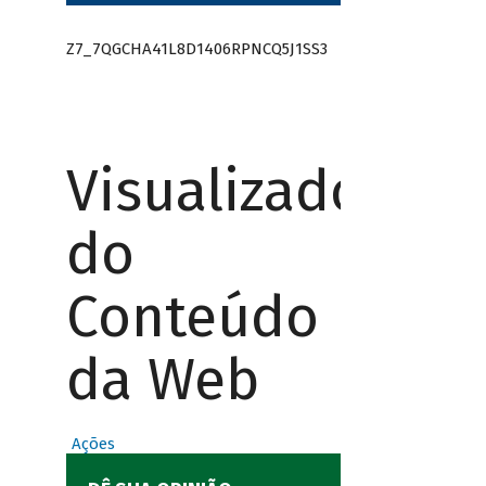
Z7_7QGCHA41L8D1406RPNCQ5J1SS3
Visualizador
do
Conteúdo
da Web
Ações