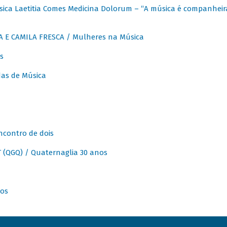
ica Laetitia Comes Medicina Dolorum – “A música é companheir
A E CAMILA FRESCA / Mulheres na Música
s
as de Música
ncontro de dois
(QGQ) / Quaternaglia 30 anos
nos