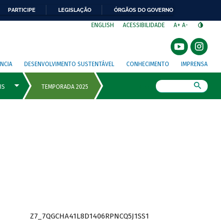
PARTICIPE
LEGISLAÇÃO
ÓRGÃOS DO GOVERNO
⁣
ENGLISH
ACESSIBILIDADE
A+
A-
NCIA
DESENVOLVIMENTO SUSTENTÁVEL
CONHECIMENTO
IMPRENSA
Busca
Z7_7QGCHA41L8D1406RPNCQ5J1SS1