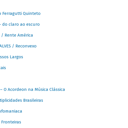
Ferragutti Quinteto
- do claro ao escuro
/ Rente América
LVES / Reconvexo
sos Largos
ais
 O Acordeon na Música Clássica
licidades Brasileiras
nfomaniaca
Fronteiras