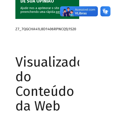
DÊ SUA OPINIÃO
Ajude-nos a aprimorar o site do BNDES
preenchendo uma rápida
pesquisa
.
Z7_7QGCHA41L8D1406RPNCQ5J1S20
Visualizador
do
Conteúdo
da Web