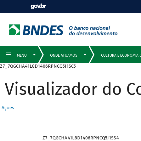
Z7_7QGCHA41L8D1406RPNCQ5J1SC5
Visualizador do 
Ações
Z7_7QGCHA41L8D1406RPNCQ5J1SS4