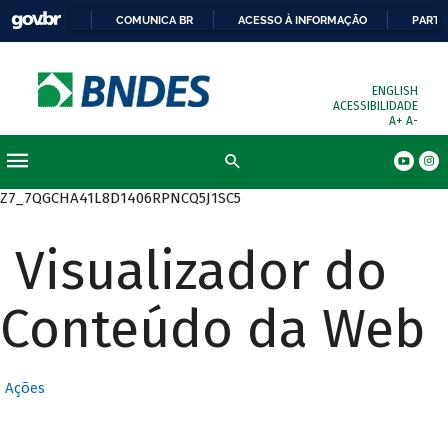
COMUNICA BR
ACESSO À INFORMAÇÃO
PARTI
ENGLISH
ACESSIBILIDADE
A+
A-
Busca
Z7_7QGCHA41L8D1406RPNCQ5J1SC5
Visualizador do
Conteúdo da Web
Ações