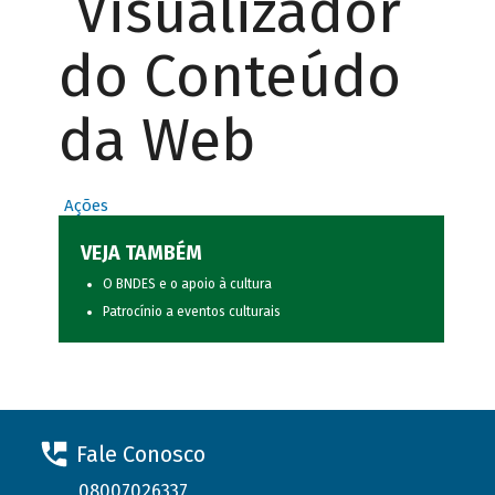
Visualizador
do Conteúdo
da Web
Ações
VEJA TAMBÉM
O BNDES e o apoio à cultura
Patrocínio a eventos culturais
Fale Conosco
08007026337