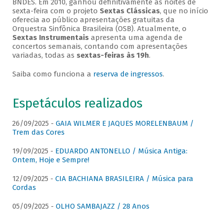
BNDES. Em 2010, ganhou definitivamente as noites de
sexta-feira com o projeto
Sextas Clássicas
, que no início
oferecia ao público apresentações gratuitas da
Orquestra Sinfônica Brasileira (OSB). Atualmente, o
Sextas Instrumentais
apresenta uma agenda de
concertos semanais, contando com apresentações
variadas, todas as
sextas-feiras às 19h
.
Saiba como funciona a
reserva de ingressos
.
Espetáculos realizados
26/09/2025 -
GAIA WILMER E JAQUES MORELENBAUM /
Trem das Cores
19/09/2025 -
EDUARDO ANTONELLO / Música Antiga:
Ontem, Hoje e Sempre!
12/09/2025 -
CIA BACHIANA BRASILEIRA / Música para
Cordas
05/09/2025 -
OLHO SAMBAJAZZ / 28 Anos