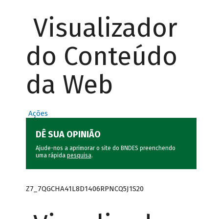
Visualizador
do Conteúdo
da Web
Ações
DÊ SUA OPINIÃO
Ajude-nos a aprimorar o site do BNDES preenchendo
uma rápida
pesquisa
.
Z7_7QGCHA41L8D1406RPNCQ5J1S20