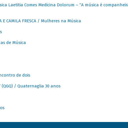
ica Laetitia Comes Medicina Dolorum – “A música é companheir
A E CAMILA FRESCA / Mulheres na Música
s
as de Música
ncontro de dois
(QGQ) / Quaternaglia 30 anos
nos