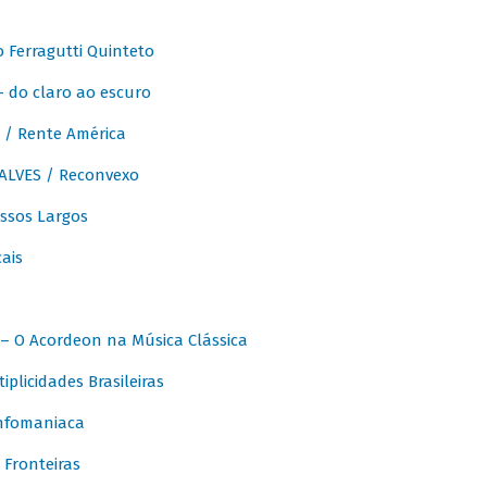
Ferragutti Quinteto
- do claro ao escuro
/ Rente América
LVES / Reconvexo
sos Largos
ais
 O Acordeon na Música Clássica
licidades Brasileiras
nfomaniaca
Fronteiras