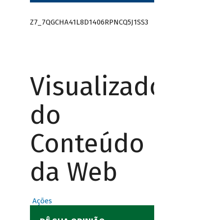
Z7_7QGCHA41L8D1406RPNCQ5J1SS3
Visualizador
do
Conteúdo
da Web
Ações