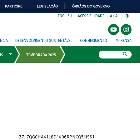
PARTICIPE
LEGISLAÇÃO
ÓRGÃOS DO GOVERNO
⁣
ENGLISH
ACESSIBILIDADE
A+
A-
NCIA
DESENVOLVIMENTO SUSTENTÁVEL
CONHECIMENTO
IMPRENSA
Busca
Z7_7QGCHA41L8D1406RPNCQ5J1SS1