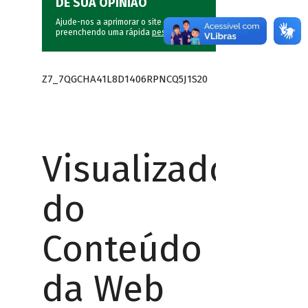
DÊ SUA OPINIÃO
Ajude-nos a aprimorar o site do BNDES
preenchendo uma rápida
pesquisa
.
Z7_7QGCHA41L8D1406RPNCQ5J1S20
Visualizador
do
Conteúdo
da Web