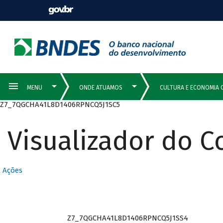
Z7_7QGCHA41L8D1406RPNCQ5J1SC5
Visualizador do 
Ações
Z7_7QGCHA41L8D1406RPNCQ5J1SS4