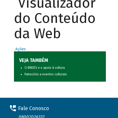
Visualizador
do Conteúdo
da Web
Ações
VEJA TAMBÉM
O BNDES e o apoio à cultura
Patrocínio a eventos culturais
Fale Conosco
08007026337