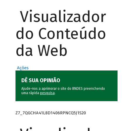
Visualizador
do Conteúdo
da Web
Ações
DÊ SUA OPINIÃO
Ajude-nos a aprimorar o site do BNDES preenchendo
uma rápida
pesquisa
.
Z7_7QGCHA41L8D1406RPNCQ5J1S20