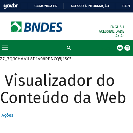
COMUNICA BR
ACESSO À INFORMAÇÃO
PARTI
ENGLISH
ACESSIBILIDADE
A+
A-
Busca
Z7_7QGCHA41L8D1406RPNCQ5J1SC5
Visualizador do
Conteúdo da Web
Ações