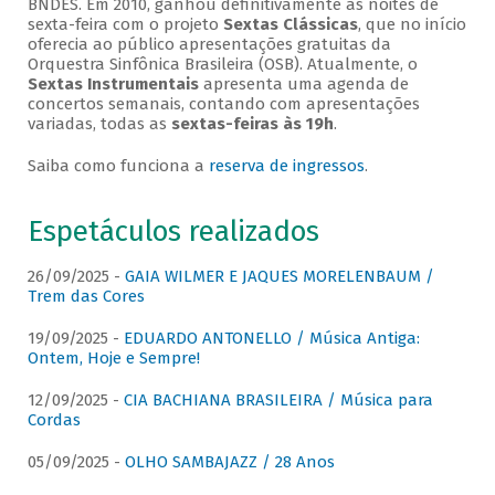
BNDES. Em 2010, ganhou definitivamente as noites de
sexta-feira com o projeto
Sextas Clássicas
, que no início
oferecia ao público apresentações gratuitas da
Orquestra Sinfônica Brasileira (OSB). Atualmente, o
Sextas Instrumentais
apresenta uma agenda de
concertos semanais, contando com apresentações
variadas, todas as
sextas-feiras às 19h
.
Saiba como funciona a
reserva de ingressos
.
Espetáculos realizados
26/09/2025 -
GAIA WILMER E JAQUES MORELENBAUM /
Trem das Cores
19/09/2025 -
EDUARDO ANTONELLO / Música Antiga:
Ontem, Hoje e Sempre!
12/09/2025 -
CIA BACHIANA BRASILEIRA / Música para
Cordas
05/09/2025 -
OLHO SAMBAJAZZ / 28 Anos