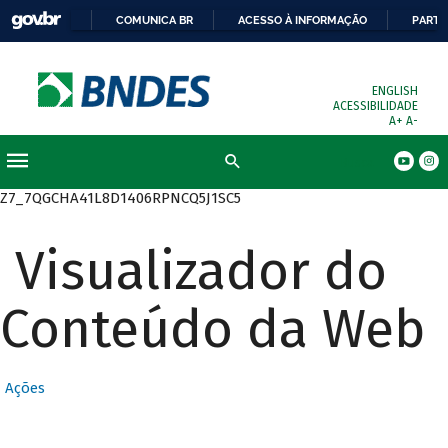
COMUNICA BR
ACESSO À INFORMAÇÃO
PARTI
ENGLISH
ACESSIBILIDADE
A+
A-
Busca
Z7_7QGCHA41L8D1406RPNCQ5J1SC5
Visualizador do
Conteúdo da Web
Ações