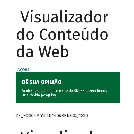
Visualizador
do Conteúdo
da Web
Ações
DÊ SUA OPINIÃO
Ajude-nos a aprimorar o site do BNDES preenchendo
uma rápida
pesquisa
.
Z7_7QGCHA41L8D1406RPNCQ5J1S20