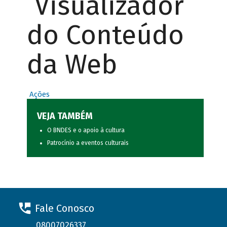
Visualizador
do Conteúdo
da Web
Ações
VEJA TAMBÉM
O BNDES e o apoio à cultura
Patrocínio a eventos culturais
Fale Conosco
08007026337