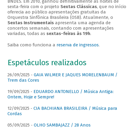
BNDES. Em 2010, ganhou definitivamente as noites de
sexta-feira com o projeto
Sextas Clássicas
, que no início
oferecia ao público apresentações gratuitas da
Orquestra Sinfônica Brasileira (OSB). Atualmente, o
Sextas Instrumentais
apresenta uma agenda de
concertos semanais, contando com apresentações
variadas, todas as
sextas-feiras às 19h
.
Saiba como funciona a
reserva de ingressos
.
Espetáculos realizados
26/09/2025 -
GAIA WILMER E JAQUES MORELENBAUM /
Trem das Cores
19/09/2025 -
EDUARDO ANTONELLO / Música Antiga:
Ontem, Hoje e Sempre!
12/09/2025 -
CIA BACHIANA BRASILEIRA / Música para
Cordas
05/09/2025 -
OLHO SAMBAJAZZ / 28 Anos