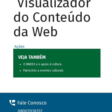
Visualizador
do Conteúdo
da Web
Ações
VEJA TAMBÉM
O BNDES e o apoio à cultura
Patrocínio a eventos culturais
Fale Conosco
08007026337