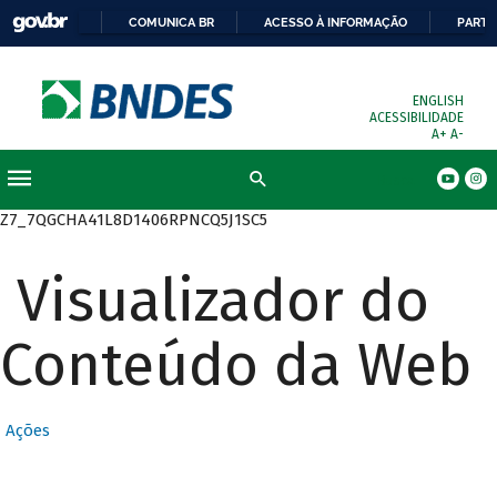
COMUNICA BR
ACESSO À INFORMAÇÃO
PARTI
ENGLISH
ACESSIBILIDADE
A+
A-
Busca
Z7_7QGCHA41L8D1406RPNCQ5J1SC5
Visualizador do
Conteúdo da Web
Ações