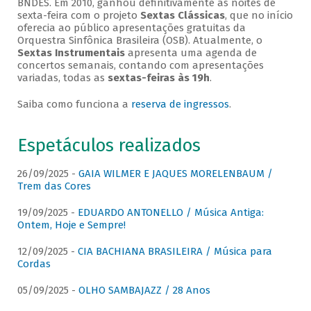
BNDES. Em 2010, ganhou definitivamente as noites de
sexta-feira com o projeto
Sextas Clássicas
, que no início
oferecia ao público apresentações gratuitas da
Orquestra Sinfônica Brasileira (OSB). Atualmente, o
Sextas Instrumentais
apresenta uma agenda de
concertos semanais, contando com apresentações
variadas, todas as
sextas-feiras às 19h
.
Saiba como funciona a
reserva de ingressos
.
Espetáculos realizados
26/09/2025 -
GAIA WILMER E JAQUES MORELENBAUM /
Trem das Cores
19/09/2025 -
EDUARDO ANTONELLO / Música Antiga:
Ontem, Hoje e Sempre!
12/09/2025 -
CIA BACHIANA BRASILEIRA / Música para
Cordas
05/09/2025 -
OLHO SAMBAJAZZ / 28 Anos