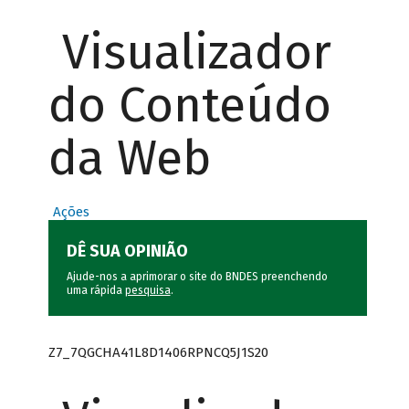
Visualizador
do Conteúdo
da Web
Ações
DÊ SUA OPINIÃO
Ajude-nos a aprimorar o site do BNDES preenchendo
uma rápida
pesquisa
.
Z7_7QGCHA41L8D1406RPNCQ5J1S20