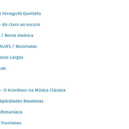
Ferragutti Quinteto
- do claro ao escuro
/ Rente América
LVES / Reconvexo
sos Largos
ais
 O Acordeon na Música Clássica
licidades Brasileiras
nfomaniaca
Fronteiras