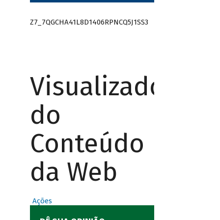
Z7_7QGCHA41L8D1406RPNCQ5J1SS3
Visualizador
do
Conteúdo
da Web
Ações