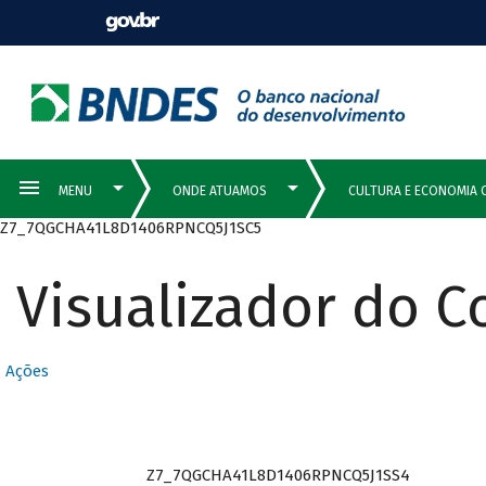
Z7_7QGCHA41L8D1406RPNCQ5J1SC5
Visualizador do 
Ações
Z7_7QGCHA41L8D1406RPNCQ5J1SS4