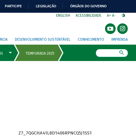
PARTICIPE
LEGISLAÇÃO
ÓRGÃOS DO GOVERNO
⁣
ENGLISH
ACESSIBILIDADE
A+
A-
NCIA
DESENVOLVIMENTO SUSTENTÁVEL
CONHECIMENTO
IMPRENSA
Busca
Z7_7QGCHA41L8D1406RPNCQ5J1SS1