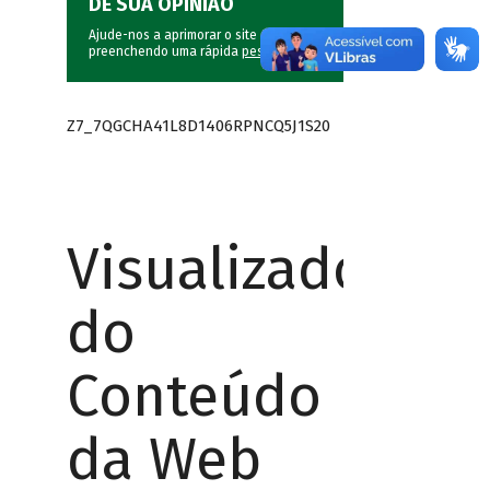
DÊ SUA OPINIÃO
Ajude-nos a aprimorar o site do BNDES
preenchendo uma rápida
pesquisa
.
Z7_7QGCHA41L8D1406RPNCQ5J1S20
Visualizador
do
Conteúdo
da Web