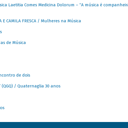
ica Laetitia Comes Medicina Dolorum – “A música é companheir
A E CAMILA FRESCA / Mulheres na Música
s
as de Música
ncontro de dois
(QGQ) / Quaternaglia 30 anos
nos