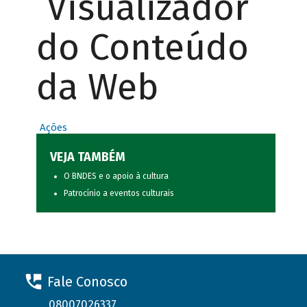
Visualizador
do Conteúdo
da Web
Ações
VEJA TAMBÉM
O BNDES e o apoio à cultura
Patrocínio a eventos culturais
Fale Conosco
08007026337