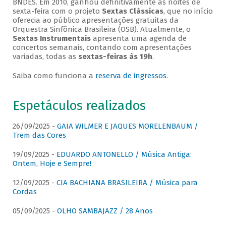
BNDES. Em 2010, ganhou definitivamente as noites de
sexta-feira com o projeto
Sextas Clássicas
, que no início
oferecia ao público apresentações gratuitas da
Orquestra Sinfônica Brasileira (OSB). Atualmente, o
Sextas Instrumentais
apresenta uma agenda de
concertos semanais, contando com apresentações
variadas, todas as
sextas-feiras às 19h
.
Saiba como funciona a
reserva de ingressos
.
Espetáculos realizados
26/09/2025 -
GAIA WILMER E JAQUES MORELENBAUM /
Trem das Cores
19/09/2025 -
EDUARDO ANTONELLO / Música Antiga:
Ontem, Hoje e Sempre!
12/09/2025 -
CIA BACHIANA BRASILEIRA / Música para
Cordas
05/09/2025 -
OLHO SAMBAJAZZ / 28 Anos