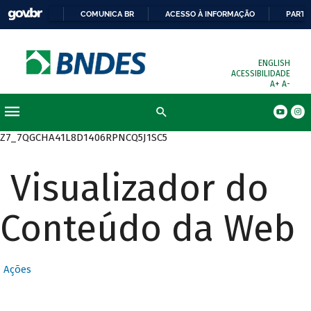
COMUNICA BR
ACESSO À INFORMAÇÃO
PARTI
ENGLISH
ACESSIBILIDADE
A+
A-
Busca
Z7_7QGCHA41L8D1406RPNCQ5J1SC5
Visualizador do
Conteúdo da Web
Ações