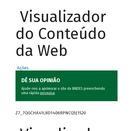
Visualizador
do Conteúdo
da Web
Ações
DÊ SUA OPINIÃO
Ajude-nos a aprimorar o site do BNDES preenchendo
uma rápida
pesquisa
.
Z7_7QGCHA41L8D1406RPNCQ5J1S20