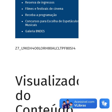
Reserva de ingressos
Filmes e festivais de cinema
Receba a programação
Concursos para Escolha de Espetáculos
Musicais
Galeria BNDES
Z7_L9KEH4O0LORH80ALCLTPF80SI4
Visualizador
do
Conteúdo