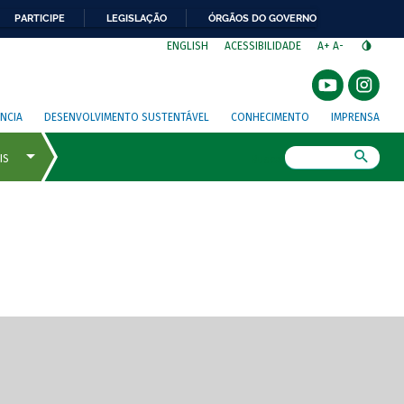
PARTICIPE
LEGISLAÇÃO
ÓRGÃOS DO GOVERNO
⁣
ENGLISH
ACESSIBILIDADE
A+
A-
NCIA
DESENVOLVIMENTO SUSTENTÁVEL
CONHECIMENTO
IMPRENSA
Busca
gem de tela