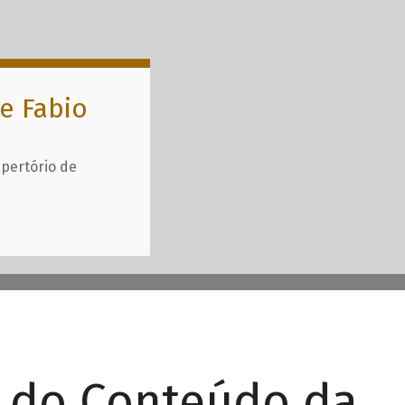
e Fabio
epertório de
r do Conteúdo da