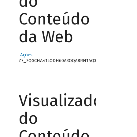
do
Conteúdo
da Web
Ações
Z7_7QGCHA41LODH60A3OQA8RN14Q3
Visualizador
do
Conteúdo