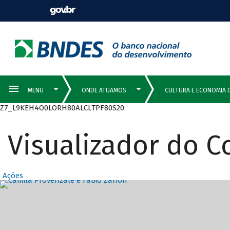
Z7_L9KEH4O0LORH80ALCLTPF80S20
Visualizador do 
Ações
Destaques Prin