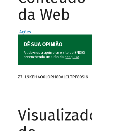
da Web
Ações
DÊ SUA OPINIÃO
Ajude-nos a aprimorar o site do BNDES
preenchendo uma rápida
pesquisa
.
Z7_L9KEH4O0LORH80ALCLTPF80SI6
Visualizador