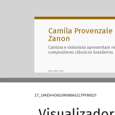
Camila Provenzale 
Zanon
Cantora e violonista apresentam r
compositores clássicos brasileiros
Z7_L9KEH4O0LORH80ALCLTPF80S21
Visualizado