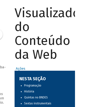
Visualizador
do
Conteúdo
da Web
mba-
Ações
NESTA SEÇÃO
Programação
História
os
Quintas no BNDES
 um
io.
Sextas instrumentais