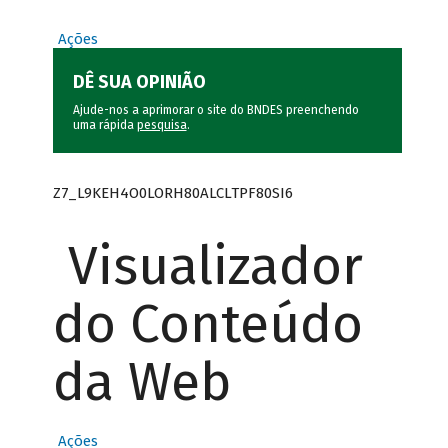
Ações
DÊ SUA OPINIÃO
Ajude-nos a aprimorar o site do BNDES preenchendo
uma rápida
pesquisa
.
Z7_L9KEH4O0LORH80ALCLTPF80SI6
Visualizador
do Conteúdo
da Web
Ações