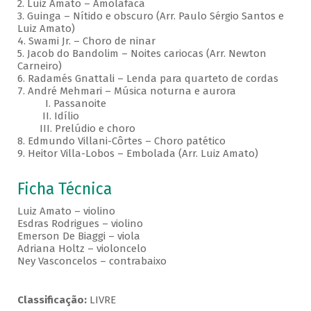
2. Luiz Amato – Amolafaca
3. Guinga – Nítido e obscuro (Arr. Paulo Sérgio Santos e
Luiz Amato)
4. Swami Jr. – Choro de ninar
5. Jacob do Bandolim – Noites cariocas (Arr. Newton
Carneiro)
6. Radamés Gnattali – Lenda para quarteto de cordas
7. André Mehmari – Música noturna e aurora
I. Passanoite
II. Idílio
III. Prelúdio e choro
8. Edmundo Villani-Côrtes – Choro patético
9. Heitor Villa-Lobos – Embolada (Arr. Luiz Amato)
Ficha Técnica
Luiz Amato – violino
Esdras Rodrigues – violino
Emerson De Biaggi – viola
Adriana Holtz – violoncelo
Ney Vasconcelos – contrabaixo
Classificação:
LIVRE