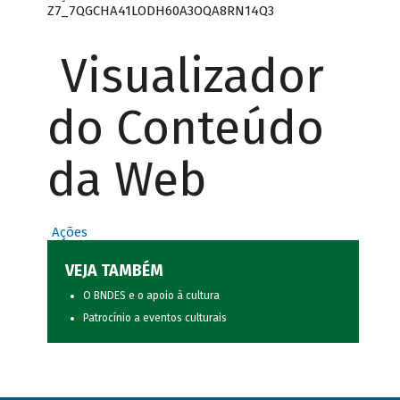
Z7_7QGCHA41LODH60A3OQA8RN14Q3
Visualizador
do Conteúdo
da Web
Ações
VEJA TAMBÉM
O BNDES e o apoio à cultura
Patrocínio a eventos culturais