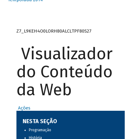
Z7_L9KEH4O0LORH80ALCLTPF80S27
Visualizador
do Conteúdo
da Web
Ações
NESTA SEÇÃO
Programação
História