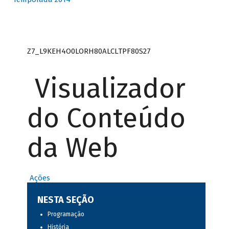
Z7_L9KEH4O0LORH80ALCLTPF80S27
Visualizador
do Conteúdo
da Web
Ações
NESTA SEÇÃO
Programação
História