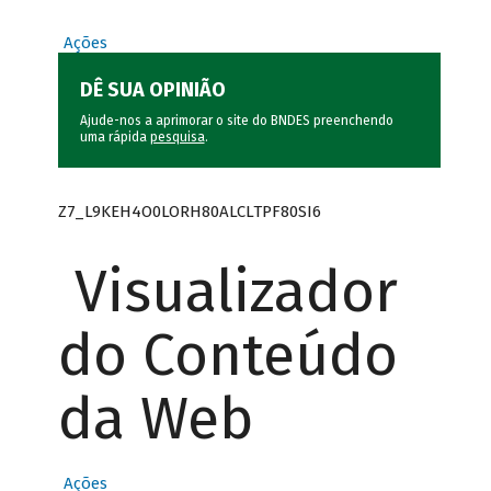
Ações
DÊ SUA OPINIÃO
Ajude-nos a aprimorar o site do BNDES preenchendo
uma rápida
pesquisa
.
Z7_L9KEH4O0LORH80ALCLTPF80SI6
Visualizador
do Conteúdo
da Web
Ações