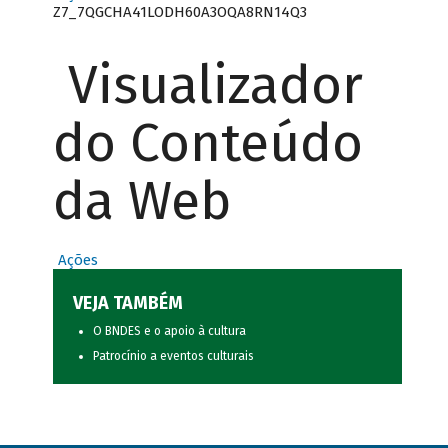
Z7_7QGCHA41LODH60A3OQA8RN14Q3
Visualizador
do Conteúdo
da Web
Ações
VEJA TAMBÉM
O BNDES e o apoio à cultura
Patrocínio a eventos culturais