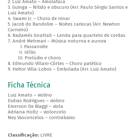
2. Luiz Amato – Amolafaca
3. Guinga – Nítido e obscuro (Arr. Paulo Sérgio Santos e
Luiz Amato)
4. Swami Jr. – Choro de ninar
5. Jacob do Bandolim – Noites cariocas (Arr. Newton
Carneiro)
6. Radamés Gnattali – Lenda para quarteto de cordas
7. André Mehmari – Música noturna e aurora
I. Passanoite
II. Idílio
III. Prelúdio e choro
8. Edmundo Villani-Côrtes – Choro patético
9. Heitor Villa-Lobos – Embolada (Arr. Luiz Amato)
Ficha Técnica
Luiz Amato – violino
Esdras Rodrigues – violino
Emerson De Biaggi – viola
Adriana Holtz – violoncelo
Ney Vasconcelos – contrabaixo
Classificação:
LIVRE