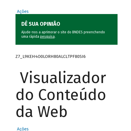
Ações
DÊ SUA OPINIÃO
Ajude-nos a aprimorar o site do BNDES preenchendo
uma rápida
pesquisa
.
Z7_L9KEH4O0LORH80ALCLTPF80SI6
Visualizador
do Conteúdo
da Web
Ações