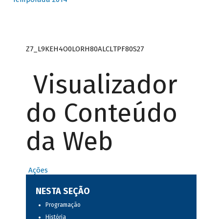
Z7_L9KEH4O0LORH80ALCLTPF80S27
Visualizador
do Conteúdo
da Web
Ações
NESTA SEÇÃO
Programação
História