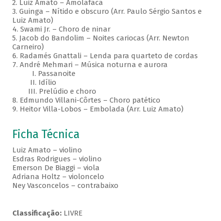
2. Luiz Amato – Amolafaca
3. Guinga – Nítido e obscuro (Arr. Paulo Sérgio Santos e
Luiz Amato)
4. Swami Jr. – Choro de ninar
5. Jacob do Bandolim – Noites cariocas (Arr. Newton
Carneiro)
6. Radamés Gnattali – Lenda para quarteto de cordas
7. André Mehmari – Música noturna e aurora
I. Passanoite
II. Idílio
III. Prelúdio e choro
8. Edmundo Villani-Côrtes – Choro patético
9. Heitor Villa-Lobos – Embolada (Arr. Luiz Amato)
Ficha Técnica
Luiz Amato – violino
Esdras Rodrigues – violino
Emerson De Biaggi – viola
Adriana Holtz – violoncelo
Ney Vasconcelos – contrabaixo
Classificação:
LIVRE