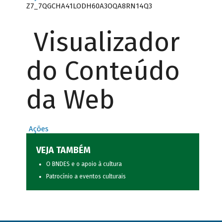
Z7_7QGCHA41LODH60A3OQA8RN14Q3
Visualizador
do Conteúdo
da Web
Ações
VEJA TAMBÉM
O BNDES e o apoio à cultura
Patrocínio a eventos culturais