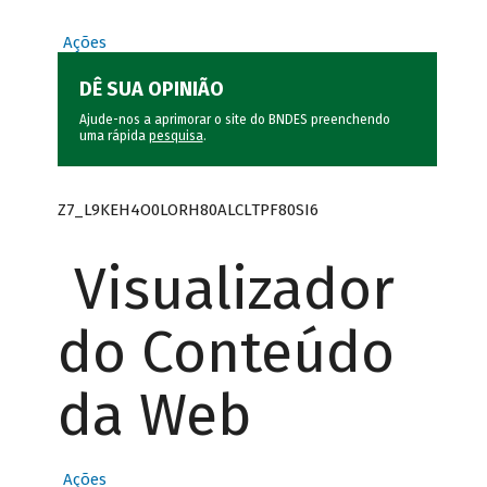
Ações
DÊ SUA OPINIÃO
Ajude-nos a aprimorar o site do BNDES preenchendo
uma rápida
pesquisa
.
Z7_L9KEH4O0LORH80ALCLTPF80SI6
Visualizador
do Conteúdo
da Web
Ações