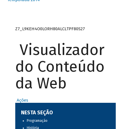
Z7_L9KEH4O0LORH80ALCLTPF80S27
Visualizador
do Conteúdo
da Web
Ações
NESTA SEÇÃO
Programação
História