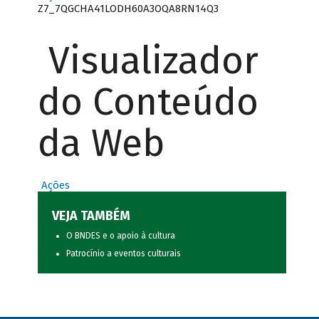
Z7_7QGCHA41LODH60A3OQA8RN14Q3
Visualizador
do Conteúdo
da Web
Ações
VEJA TAMBÉM
O BNDES e o apoio à cultura
Patrocínio a eventos culturais