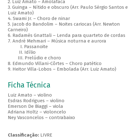
2. Luiz Amato – Amolafaca
3. Guinga – Nítido e obscuro (Arr. Paulo Sérgio Santos e
Luiz Amato)
4. Swami Jr. – Choro de ninar
5. Jacob do Bandolim – Noites cariocas (Arr. Newton
Carneiro)
6. Radamés Gnattali – Lenda para quarteto de cordas
7. André Mehmari – Música noturna e aurora
I. Passanoite
II. Idílio
III. Prelúdio e choro
8. Edmundo Villani-Côrtes – Choro patético
9. Heitor Villa-Lobos – Embolada (Arr. Luiz Amato)
Ficha Técnica
Luiz Amato – violino
Esdras Rodrigues – violino
Emerson De Biaggi – viola
Adriana Holtz – violoncelo
Ney Vasconcelos – contrabaixo
Classificação:
LIVRE