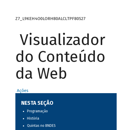
Z7_L9KEH4O0LORH80ALCLTPF80S27
Visualizador
do Conteúdo
da Web
Ações
NESTA SEÇÃO
Programação
História
Quintas no BNDES