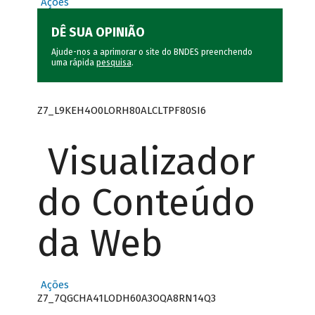
Ações
DÊ SUA OPINIÃO
Ajude-nos a aprimorar o site do BNDES preenchendo
uma rápida
pesquisa
.
Z7_L9KEH4O0LORH80ALCLTPF80SI6
Visualizador
do Conteúdo
da Web
Ações
Z7_7QGCHA41LODH60A3OQA8RN14Q3