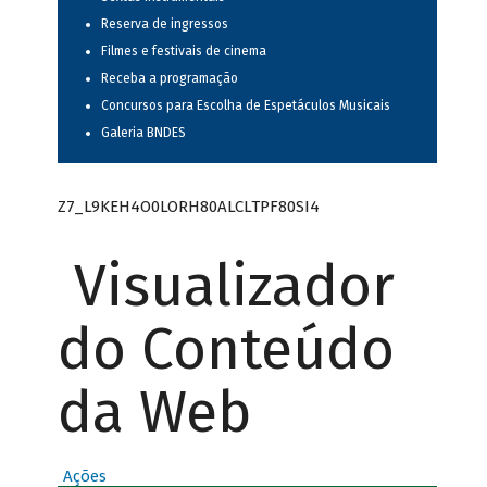
Reserva de ingressos
Filmes e festivais de cinema
Receba a programação
Concursos para Escolha de Espetáculos Musicais
Galeria BNDES
Z7_L9KEH4O0LORH80ALCLTPF80SI4
Visualizador
do Conteúdo
da Web
Ações