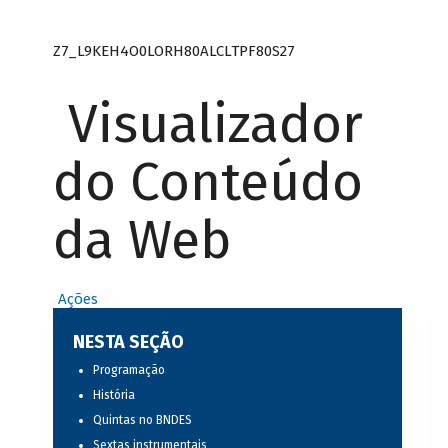
Z7_L9KEH4O0LORH80ALCLTPF80S27
Visualizador
do Conteúdo
da Web
Ações
NESTA SEÇÃO
Programação
História
Quintas no BNDES
Sextas instrumentais