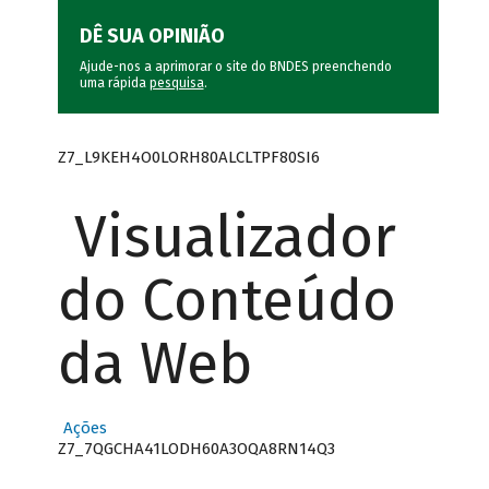
DÊ SUA OPINIÃO
Ajude-nos a aprimorar o site do BNDES preenchendo
uma rápida
pesquisa
.
Z7_L9KEH4O0LORH80ALCLTPF80SI6
Visualizador
do Conteúdo
da Web
Ações
Z7_7QGCHA41LODH60A3OQA8RN14Q3