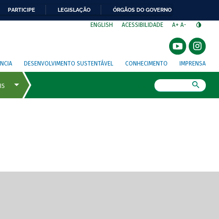
PARTICIPE
LEGISLAÇÃO
ÓRGÃOS DO GOVERNO
⁣
ENGLISH
ACESSIBILIDADE
A+
A-
NCIA
DESENVOLVIMENTO SUSTENTÁVEL
CONHECIMENTO
IMPRENSA
Busca
gem de tela