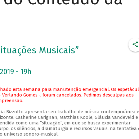
ituações Musicais”
2019 - 19h
fechado esta semana para manutenção emergencial. Os espetácu
31 - Verlando Gomes -, foram cancelados. Pedimos desculpas aos
ompreensão.
rícia Bizzotto apresenta seu trabalho de música contemporânea 
izonte: Catherine Carignan, Matthias Koole, Gláucia Vandeveld e
ntendida como uma “situação”, em que se busca experimentar
po, os silêncios, a dramaturgia e recursos visuais, na tentativa 
 do universo sonoro-musical.