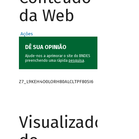
da Web
Ações
DÊ SUA OPINIÃO
Ajude-nos a aprimorar o site do BNDES
preenchendo uma rápida
pesquisa
.
Z7_L9KEH4O0LORH80ALCLTPF80SI6
Visualizador