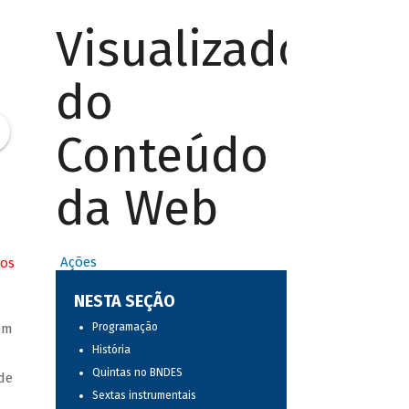
Visualizador
do
Conteúdo
da Web
Ações
los
NESTA SEÇÃO
em
Programação
História
Quintas no BNDES
de
Sextas instrumentais