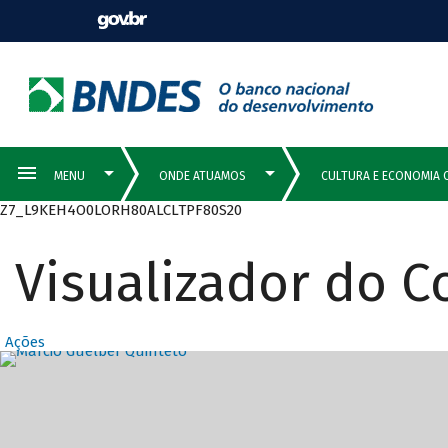
Z7_L9KEH4O0LORH80ALCLTPF80S20
Visualizador do 
Ações
Destaques Prin