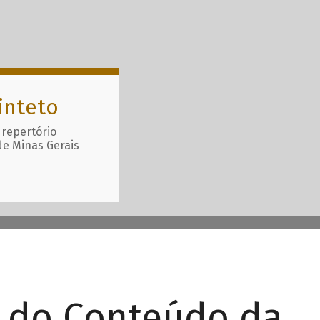
inteto
 repertório
de Minas Gerais
r do Conteúdo da