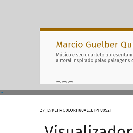
Marcio Guelber Qu
Músico e seu quarteto apresentam
autoral inspirado pelas paisagens 
Z7_L9KEH4O0LORH80ALCLTPF80S21
Visualizado