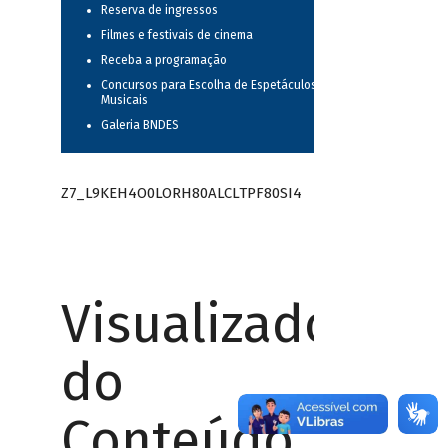
Reserva de ingressos
Filmes e festivais de cinema
Receba a programação
Concursos para Escolha de Espetáculos
Musicais
Galeria BNDES
Z7_L9KEH4O0LORH80ALCLTPF80SI4
Visualizador
do
Conteúdo