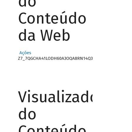
do
Conteúdo
da Web
Ações
Z7_7QGCHA41LODH60A3OQA8RN14Q3
Visualizador
do
Conteúdo