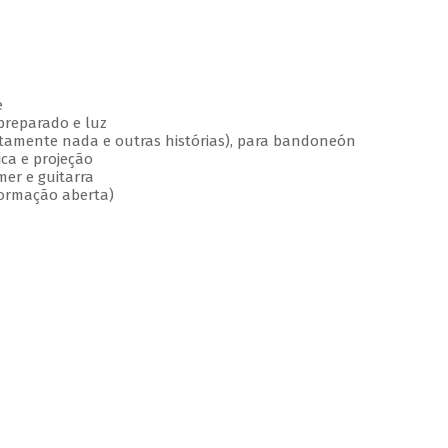
e
preparado e luz
lutamente nada e outras histórias), para bandoneón
ica e projeção
mer e guitarra
; formação aberta)