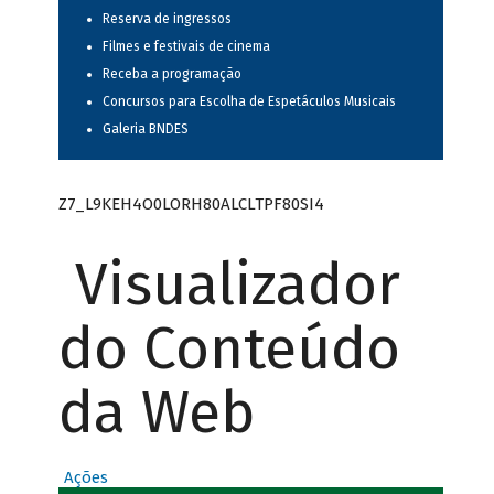
Reserva de ingressos
Filmes e festivais de cinema
Receba a programação
Concursos para Escolha de Espetáculos Musicais
Galeria BNDES
Z7_L9KEH4O0LORH80ALCLTPF80SI4
Visualizador
do Conteúdo
da Web
Ações