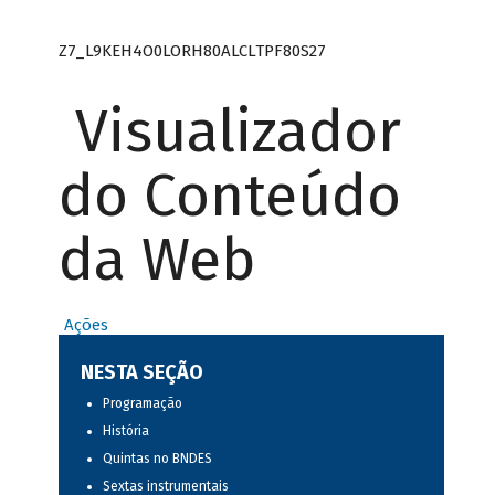
Z7_L9KEH4O0LORH80ALCLTPF80S27
Visualizador
do Conteúdo
da Web
Ações
NESTA SEÇÃO
Programação
História
Quintas no BNDES
Sextas instrumentais