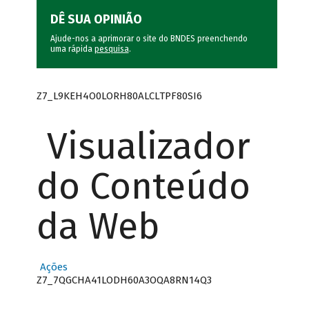
DÊ SUA OPINIÃO
Ajude-nos a aprimorar o site do BNDES preenchendo
uma rápida
pesquisa
.
Z7_L9KEH4O0LORH80ALCLTPF80SI6
Visualizador
do Conteúdo
da Web
Ações
Z7_7QGCHA41LODH60A3OQA8RN14Q3