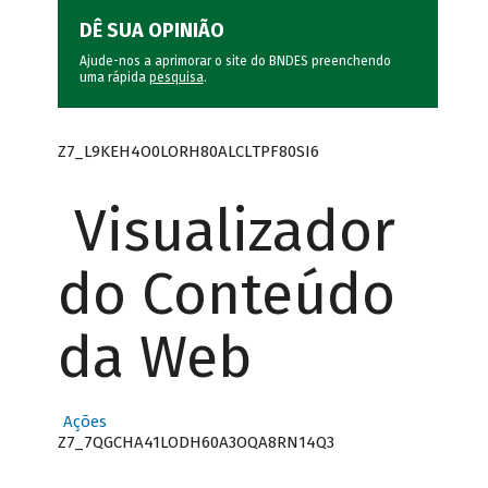
DÊ SUA OPINIÃO
Ajude-nos a aprimorar o site do BNDES preenchendo
uma rápida
pesquisa
.
Z7_L9KEH4O0LORH80ALCLTPF80SI6
Visualizador
do Conteúdo
da Web
Ações
Z7_7QGCHA41LODH60A3OQA8RN14Q3