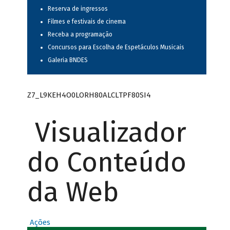
Reserva de ingressos
Filmes e festivais de cinema
Receba a programação
Concursos para Escolha de Espetáculos Musicais
Galeria BNDES
Z7_L9KEH4O0LORH80ALCLTPF80SI4
Visualizador
do Conteúdo
da Web
Ações