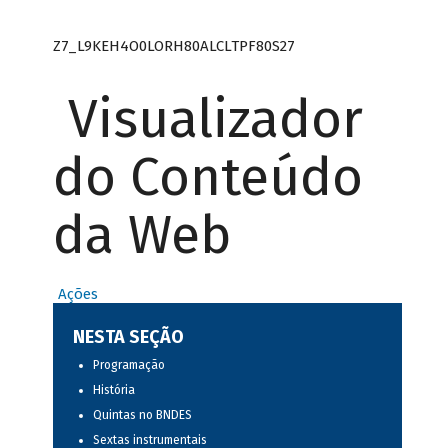
Z7_L9KEH4O0LORH80ALCLTPF80S27
Visualizador
do Conteúdo
da Web
Ações
NESTA SEÇÃO
Programação
História
Quintas no BNDES
Sextas instrumentais