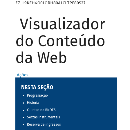
Z7_L9KEH4O0LORH80ALCLTPF80S27
Visualizador
do Conteúdo
da Web
Ações
NESTA SEÇÃO
Programação
História
Quintas no BNDES
Sextas instrumentais
Reserva de ingressos