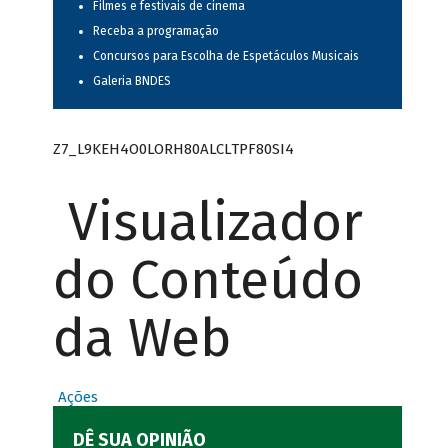
Filmes e festivais de cinema
Receba a programação
Concursos para Escolha de Espetáculos Musicais
Galeria BNDES
Z7_L9KEH4O0LORH80ALCLTPF80SI4
Visualizador
do Conteúdo
da Web
Ações
DÊ SUA OPINIÃO