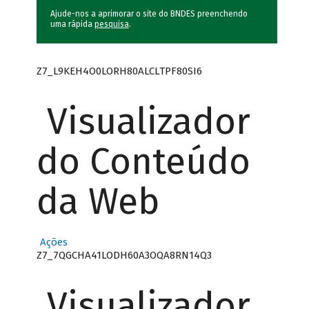
Ajude-nos a aprimorar o site do BNDES preenchendo
uma rápida
pesquisa
.
Z7_L9KEH4O0LORH80ALCLTPF80SI6
Visualizador
do Conteúdo
da Web
Ações
Z7_7QGCHA41LODH60A3OQA8RN14Q3
Visualizador