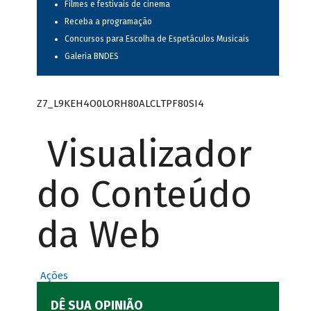
Filmes e festivais de cinema
Receba a programação
Concursos para Escolha de Espetáculos Musicais
Galeria BNDES
Z7_L9KEH4O0LORH80ALCLTPF80SI4
Visualizador
do Conteúdo
da Web
Ações
DÊ SUA OPINIÃO