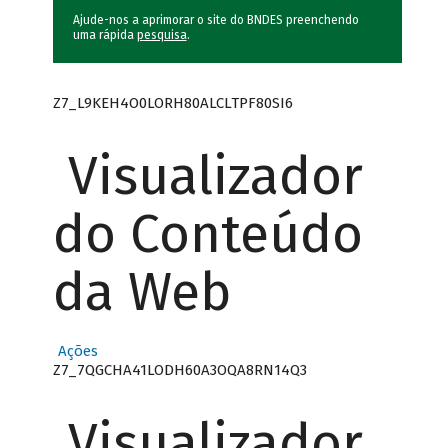
Ajude-nos a aprimorar o site do BNDES preenchendo
uma rápida
pesquisa
.
Z7_L9KEH4O0LORH80ALCLTPF80SI6
Visualizador
do Conteúdo
da Web
Ações
Z7_7QGCHA41LODH60A3OQA8RN14Q3
Visualizador