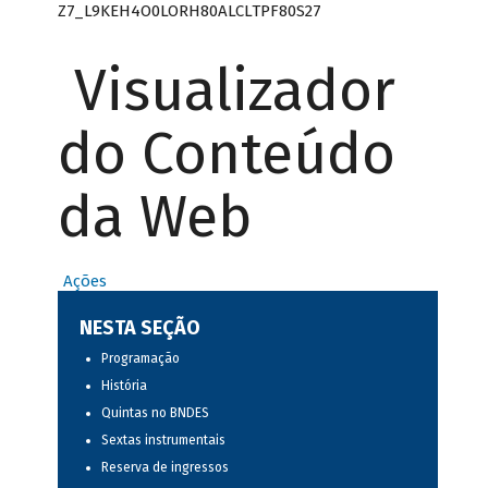
Z7_L9KEH4O0LORH80ALCLTPF80S27
Visualizador
do Conteúdo
da Web
Ações
NESTA SEÇÃO
Programação
História
Quintas no BNDES
Sextas instrumentais
Reserva de ingressos