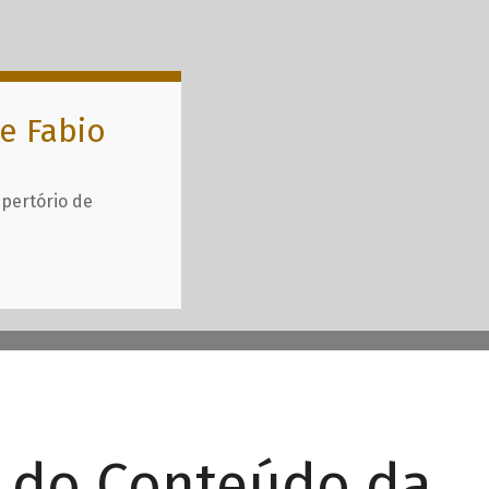
e Fabio
epertório de
r do Conteúdo da