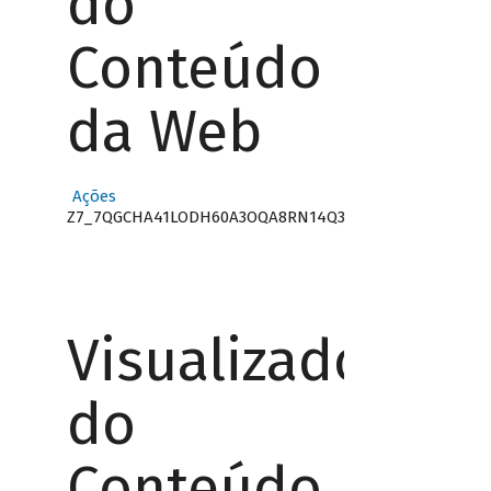
do
Conteúdo
da Web
Ações
Z7_7QGCHA41LODH60A3OQA8RN14Q3
Visualizador
do
Conteúdo