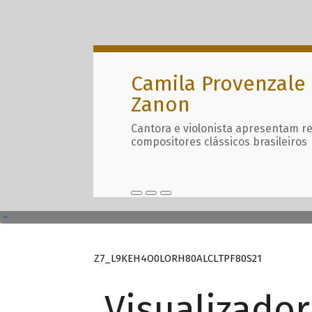
Camila Provenzale 
Zanon
Cantora e violonista apresentam r
compositores clássicos brasileiros
Z7_L9KEH4O0LORH80ALCLTPF80S21
Visualizado