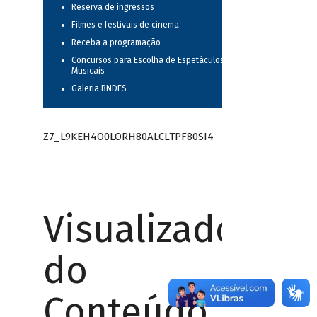
Reserva de ingressos
Filmes e festivais de cinema
Receba a programação
Concursos para Escolha de Espetáculos
Musicais
Galeria BNDES
Z7_L9KEH4O0LORH80ALCLTPF80SI4
Visualizador
do
Conteúdo