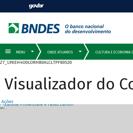
Z7_L9KEH4O0LORH80ALCLTPF80S20
Visualizador do 
Ações
Destaques Prin