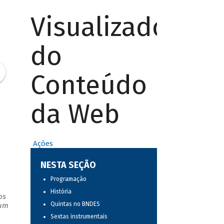
Visualizador
do
Conteúdo
da Web
Ações
NESTA SEÇÃO
Programação
História
os
Quintas no BNDES
 um
Sextas instrumentais