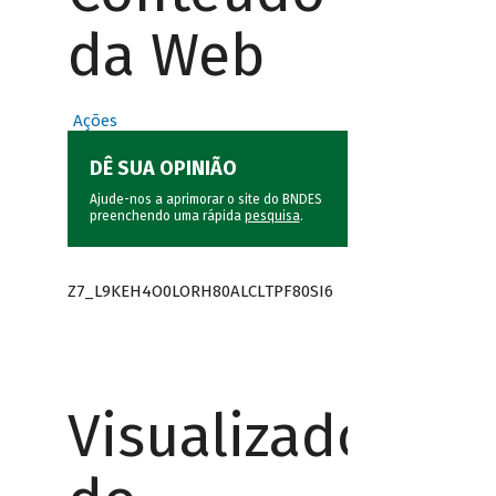
da Web
Ações
DÊ SUA OPINIÃO
Ajude-nos a aprimorar o site do BNDES
preenchendo uma rápida
pesquisa
.
Z7_L9KEH4O0LORH80ALCLTPF80SI6
Visualizador