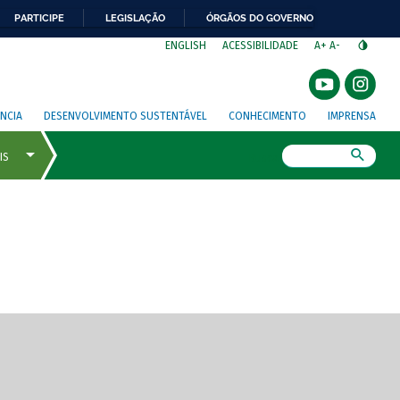
PARTICIPE
LEGISLAÇÃO
ÓRGÃOS DO GOVERNO
⁣
ENGLISH
ACESSIBILIDADE
A+
A-
NCIA
DESENVOLVIMENTO SUSTENTÁVEL
CONHECIMENTO
IMPRENSA
Busca
gem de tela