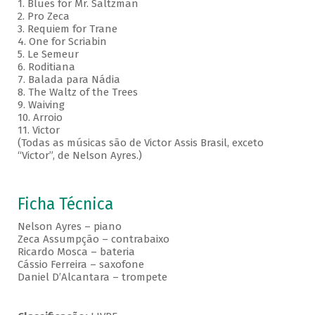
1. Blues for Mr. Saltzman
2. Pro Zeca
3. Requiem for Trane
4. One for Scriabin
5. Le Semeur
6. Roditiana
7. Balada para Nádia
8. The Waltz of the Trees
9. Waiving
10. Arroio
11. Victor
(Todas as músicas são de Victor Assis Brasil, exceto
“Victor”, de Nelson Ayres.)
Ficha Técnica
Nelson Ayres – piano
Zeca Assumpção – contrabaixo
Ricardo Mosca – bateria
Cássio Ferreira – saxofone
Daniel D’Alcantara – trompete