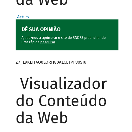
Ações
DÊ SUA OPINIÃO
Ajude-nos a aprimorar o site do BNDES preenchendo
uma rápida
pesquisa
.
Z7_L9KEH4O0LORH80ALCLTPF80SI6
Visualizador
do Conteúdo
da Web