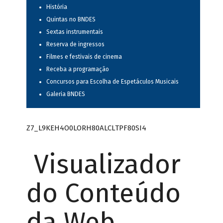
História
Quintas no BNDES
Sextas instrumentais
Reserva de ingressos
Filmes e festivais de cinema
Receba a programação
Concursos para Escolha de Espetáculos Musicais
Galeria BNDES
Z7_L9KEH4O0LORH80ALCLTPF80SI4
Visualizador
do Conteúdo
da Web