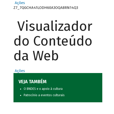
Ações
Z7_7QGCHA41LODH60A3OQA8RN14Q3
Visualizador
do Conteúdo
da Web
Ações
VEJA TAMBÉM
O BNDES e o apoio à cultura
Patrocínio a eventos culturais