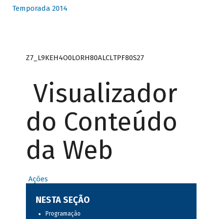
Temporada 2014
Z7_L9KEH4O0LORH80ALCLTPF80S27
Visualizador
do Conteúdo
da Web
Ações
NESTA SEÇÃO
Programação