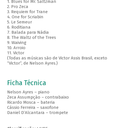
1. Blues for Mr. Saltzman
2. Pro Zeca
3. Requiem for Trane
4. One for Scriabin
5. Le Semeur
6. Roditiana
7. Balada para Nádia
8. The Waltz of the Trees
9. Waiving
10. Arroio
11. Victor
(Todas as músicas são de Victor Assis Brasil, exceto
“Victor”, de Nelson Ayres.)
Ficha Técnica
Nelson Ayres – piano
Zeca Assumpção – contrabaixo
Ricardo Mosca – bateria
Cássio Ferreira – saxofone
Daniel D’Alcantara – trompete