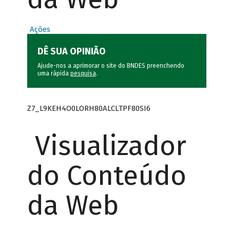
Ações
DÊ SUA OPINIÃO
Ajude-nos a aprimorar o site do BNDES preenchendo
uma rápida
pesquisa
.
Z7_L9KEH4O0LORH80ALCLTPF80SI6
Visualizador
do Conteúdo
da Web