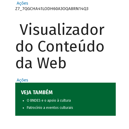
Ações
Z7_7QGCHA41LODH60A3OQA8RN14Q3
Visualizador
do Conteúdo
da Web
Ações
VEJA TAMBÉM
O BNDES e o apoio à cultura
Patrocínio a eventos culturais