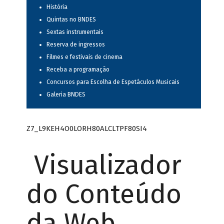
História
Quintas no BNDES
Sextas instrumentais
Reserva de ingressos
Filmes e festivais de cinema
Receba a programação
Concursos para Escolha de Espetáculos Musicais
Galeria BNDES
Z7_L9KEH4O0LORH80ALCLTPF80SI4
Visualizador
do Conteúdo
da Web