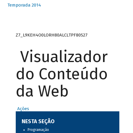
Temporada 2014
Z7_L9KEH4O0LORH80ALCLTPF80S27
Visualizador
do Conteúdo
da Web
Ações
NESTA SEÇÃO
Programação