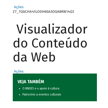
Ações
Z7_7QGCHA41LODH60A3OQA8RN14Q3
Visualizador
do Conteúdo
da Web
Ações
VEJA TAMBÉM
O BNDES e o apoio à cultura
Patrocínio a eventos culturais