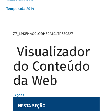
Temporada 2014
Z7_L9KEH4O0LORH80ALCLTPF80S27
Visualizador
do Conteúdo
da Web
Ações
NESTA SEÇÃO