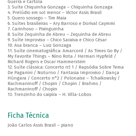
Guerra e Cartola
3. Suíte Chiquinha Gonzaga – Chiquinha Gonzaga
4. Prelúdio em sol menor – Victor Assis Brasil
5. Quero sossego – Tim Maia
6. Suítes brasileiras – Ary Barroso e Dorival Caymmi
7. Carinhoso – Pixinguinha
8. Suíte Zequinha de Abreu – Zequinha de Abreu
9. Suíte Improviso – Chico Saraiva e Chico César
10. Asa branca – Luiz Gonzaga
11. Suíte cinematográfica: Amarcord / As Times Go By /
My Favorite Things – Nino Rota / Herman Hypfeld /
Richard Rogers e Oscar Hammerstein
12. Suíte clássica: Concerto nº 1 / Rapsódia Sobre Tema
De Paganini / Noturno / Fantasia Improviso / Dança
Húngara / Concerto n°2 / Polonaise – Tchaikowsky /
Rachmaninoff / Chopin / Chopin / Brahms /
Rachmaninoff / Chopin
13. Trenzinho do caipira – H. Villa-Lobos
Ficha Técnica
João Carlos Assis Brasil – piano