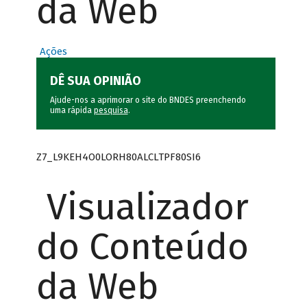
da Web
Ações
DÊ SUA OPINIÃO
Ajude-nos a aprimorar o site do BNDES preenchendo
uma rápida
pesquisa
.
Z7_L9KEH4O0LORH80ALCLTPF80SI6
Visualizador
do Conteúdo
da Web