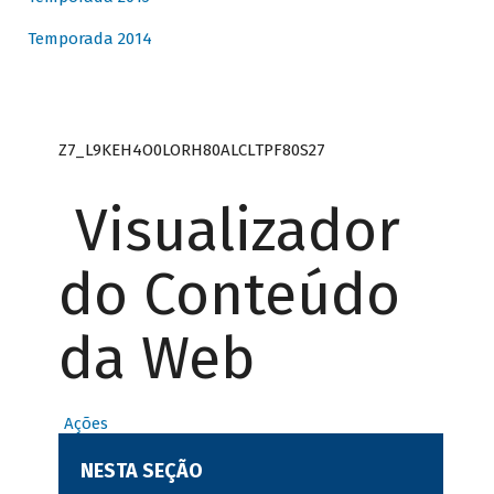
Temporada 2014
Z7_L9KEH4O0LORH80ALCLTPF80S27
Visualizador
do Conteúdo
da Web
Ações
NESTA SEÇÃO