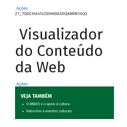
Ações
Z7_7QGCHA41LODH60A3OQA8RN14Q3
Visualizador
do Conteúdo
da Web
Ações
VEJA TAMBÉM
O BNDES e o apoio à cultura
Patrocínio a eventos culturais