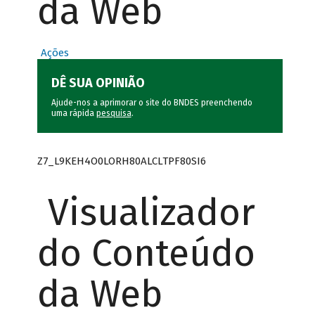
da Web
Ações
DÊ SUA OPINIÃO
Ajude-nos a aprimorar o site do BNDES preenchendo
uma rápida
pesquisa
.
Z7_L9KEH4O0LORH80ALCLTPF80SI6
Visualizador
do Conteúdo
da Web