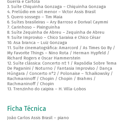
Guerra e Cartola
3. Suíte Chiquinha Gonzaga – Chiquinha Gonzaga
4. Prelúdio em sol menor – Victor Assis Brasil
5. Quero sossego – Tim Maia
6. Suítes brasileiras – Ary Barroso e Dorival Caymmi
7. Carinhoso – Pixinguinha
8. Suíte Zequinha de Abreu – Zequinha de Abreu
9. Suíte Improviso – Chico Saraiva e Chico César
10. Asa branca – Luiz Gonzaga
11. Suíte cinematográfica: Amarcord / As Times Go By /
My Favorite Things – Nino Rota / Herman Hypfeld /
Richard Rogers e Oscar Hammerstein
12. Suíte clássica: Concerto nº 1 / Rapsódia Sobre Tema
De Paganini / Noturno / Fantasia Improviso / Dança
Húngara / Concerto n°2 / Polonaise – Tchaikowsky /
Rachmaninoff / Chopin / Chopin / Brahms /
Rachmaninoff / Chopin
13. Trenzinho do caipira – H. Villa-Lobos
Ficha Técnica
João Carlos Assis Brasil – piano