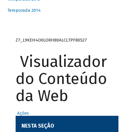
Temporada 2014
Z7_L9KEH4O0LORH80ALCLTPF80S27
Visualizador
do Conteúdo
da Web
Ações
NESTA SEÇÃO