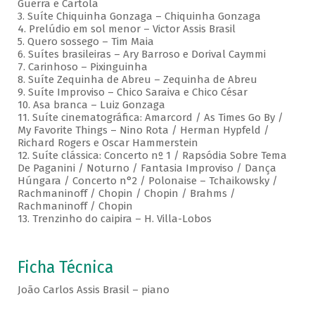
Guerra e Cartola
3. Suíte Chiquinha Gonzaga – Chiquinha Gonzaga
4. Prelúdio em sol menor – Victor Assis Brasil
5. Quero sossego – Tim Maia
6. Suítes brasileiras – Ary Barroso e Dorival Caymmi
7. Carinhoso – Pixinguinha
8. Suíte Zequinha de Abreu – Zequinha de Abreu
9. Suíte Improviso – Chico Saraiva e Chico César
10. Asa branca – Luiz Gonzaga
11. Suíte cinematográfica: Amarcord / As Times Go By /
My Favorite Things – Nino Rota / Herman Hypfeld /
Richard Rogers e Oscar Hammerstein
12. Suíte clássica: Concerto nº 1 / Rapsódia Sobre Tema
De Paganini / Noturno / Fantasia Improviso / Dança
Húngara / Concerto n°2 / Polonaise – Tchaikowsky /
Rachmaninoff / Chopin / Chopin / Brahms /
Rachmaninoff / Chopin
13. Trenzinho do caipira – H. Villa-Lobos
Ficha Técnica
João Carlos Assis Brasil – piano