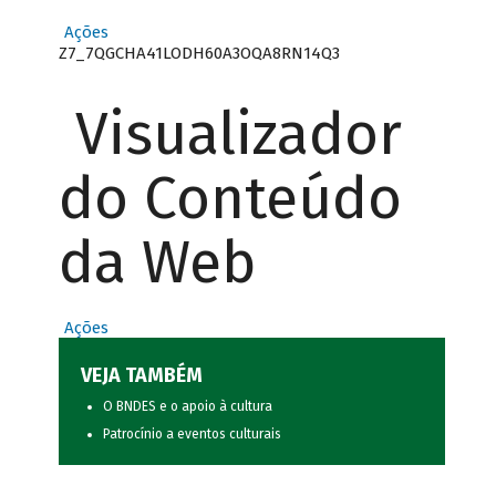
Ações
Z7_7QGCHA41LODH60A3OQA8RN14Q3
Visualizador
do Conteúdo
da Web
Ações
VEJA TAMBÉM
O BNDES e o apoio à cultura
Patrocínio a eventos culturais