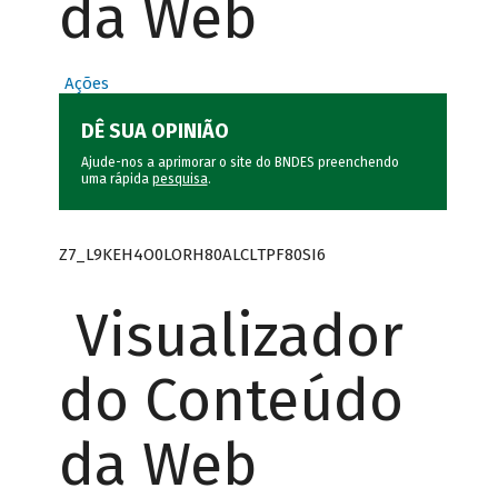
da Web
Ações
DÊ SUA OPINIÃO
Ajude-nos a aprimorar o site do BNDES preenchendo
uma rápida
pesquisa
.
Z7_L9KEH4O0LORH80ALCLTPF80SI6
Visualizador
do Conteúdo
da Web