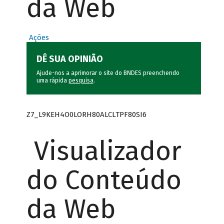
da Web
Ações
DÊ SUA OPINIÃO
Ajude-nos a aprimorar o site do BNDES preenchendo
uma rápida
pesquisa
.
Z7_L9KEH4O0LORH80ALCLTPF80SI6
Visualizador
do Conteúdo
da Web