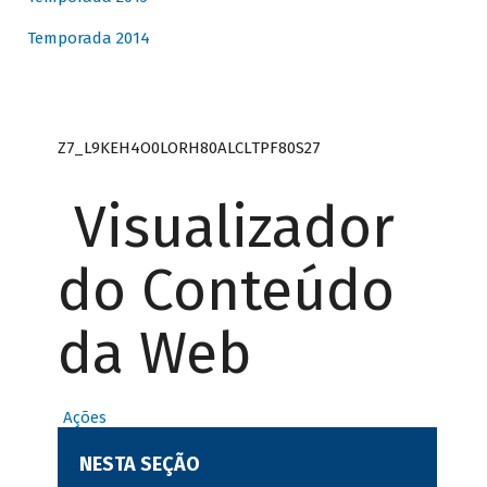
Temporada 2014
Z7_L9KEH4O0LORH80ALCLTPF80S27
Visualizador
do Conteúdo
da Web
Ações
NESTA SEÇÃO