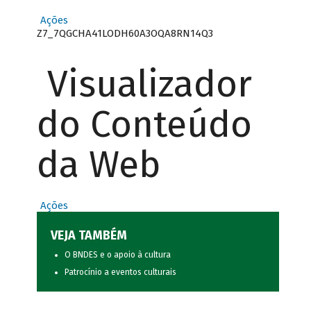
Ações
Z7_7QGCHA41LODH60A3OQA8RN14Q3
Visualizador
do Conteúdo
da Web
Ações
VEJA TAMBÉM
O BNDES e o apoio à cultura
Patrocínio a eventos culturais