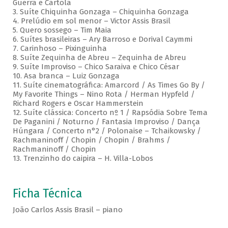
Guerra e Cartola
3. Suíte Chiquinha Gonzaga – Chiquinha Gonzaga
4. Prelúdio em sol menor – Victor Assis Brasil
5. Quero sossego – Tim Maia
6. Suítes brasileiras – Ary Barroso e Dorival Caymmi
7. Carinhoso – Pixinguinha
8. Suíte Zequinha de Abreu – Zequinha de Abreu
9. Suíte Improviso – Chico Saraiva e Chico César
10. Asa branca – Luiz Gonzaga
11. Suíte cinematográfica: Amarcord / As Times Go By /
My Favorite Things – Nino Rota / Herman Hypfeld /
Richard Rogers e Oscar Hammerstein
12. Suíte clássica: Concerto nº 1 / Rapsódia Sobre Tema
De Paganini / Noturno / Fantasia Improviso / Dança
Húngara / Concerto n°2 / Polonaise – Tchaikowsky /
Rachmaninoff / Chopin / Chopin / Brahms /
Rachmaninoff / Chopin
13. Trenzinho do caipira – H. Villa-Lobos
Ficha Técnica
João Carlos Assis Brasil – piano