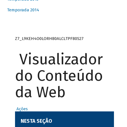
Temporada 2014
Z7_L9KEH4O0LORH80ALCLTPF80S27
Visualizador
do Conteúdo
da Web
Ações
NESTA SEÇÃO