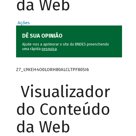
da Web
Ações
DÊ SUA OPINIÃO
Ajude-nos a aprimorar o site do BNDES preenchendo
uma rápida
pesquisa
.
Z7_L9KEH4O0LORH80ALCLTPF80SI6
Visualizador
do Conteúdo
da Web