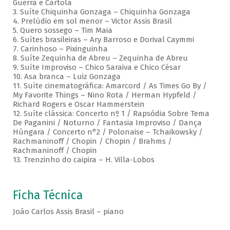
Guerra e Cartola
3. Suíte Chiquinha Gonzaga – Chiquinha Gonzaga
4. Prelúdio em sol menor – Victor Assis Brasil
5. Quero sossego – Tim Maia
6. Suítes brasileiras – Ary Barroso e Dorival Caymmi
7. Carinhoso – Pixinguinha
8. Suíte Zequinha de Abreu – Zequinha de Abreu
9. Suíte Improviso – Chico Saraiva e Chico César
10. Asa branca – Luiz Gonzaga
11. Suíte cinematográfica: Amarcord / As Times Go By /
My Favorite Things – Nino Rota / Herman Hypfeld /
Richard Rogers e Oscar Hammerstein
12. Suíte clássica: Concerto nº 1 / Rapsódia Sobre Tema
De Paganini / Noturno / Fantasia Improviso / Dança
Húngara / Concerto n°2 / Polonaise – Tchaikowsky /
Rachmaninoff / Chopin / Chopin / Brahms /
Rachmaninoff / Chopin
13. Trenzinho do caipira – H. Villa-Lobos
Ficha Técnica
João Carlos Assis Brasil – piano