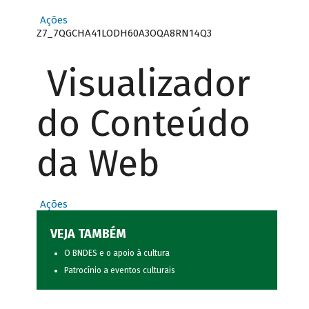
Ações
Z7_7QGCHA41LODH60A3OQA8RN14Q3
Visualizador
do Conteúdo
da Web
Ações
VEJA TAMBÉM
O BNDES e o apoio à cultura
Patrocínio a eventos culturais