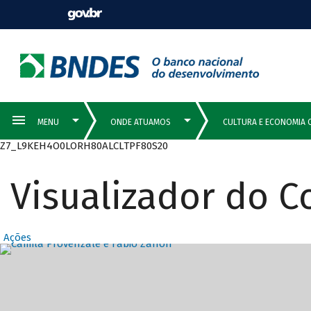
Z7_L9KEH4O0LORH80ALCLTPF80S20
Visualizador do 
Ações
Destaques Prin