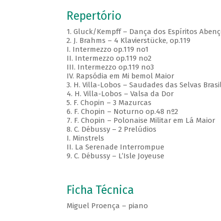
Repertório
1. Gluck/Kempff – Dança dos Espíritos Aben
2. J. Brahms – 4 Klavierstücke, op.119
I. Intermezzo op.119 no1
II. Intermezzo op.119 no2
III. Intermezzo op.119 no3
IV. Rapsódia em Mi bemol Maior
3. H. Villa-Lobos – Saudades das Selvas Brasile
4. H. Villa-Lobos – Valsa da Dor
5. F. Chopin – 3 Mazurcas
6. F. Chopin – Noturno op.48 nº2
7. F. Chopin – Polonaise Militar em Lá Maior
8. C. Débussy – 2 Prelúdios
I. Minstrels
II. La Serenade Interrompue
9. C. Débussy – L’Isle Joyeuse
Ficha Técnica
Miguel Proença – piano