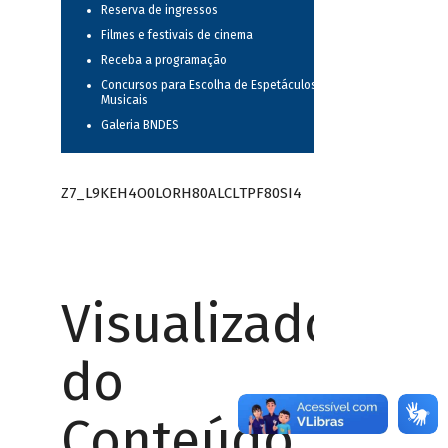
Reserva de ingressos
Filmes e festivais de cinema
Receba a programação
Concursos para Escolha de Espetáculos
Musicais
Galeria BNDES
Z7_L9KEH4O0LORH80ALCLTPF80SI4
Visualizador
do
Conteúdo