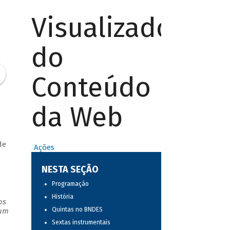
Visualizador
do
Conteúdo
da Web
de
Ações
NESTA SEÇÃO
Programação
História
os
Quintas no BNDES
 um
Sextas instrumentais