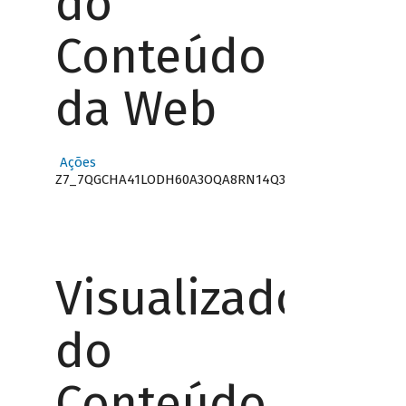
do
Conteúdo
da Web
Ações
Z7_7QGCHA41LODH60A3OQA8RN14Q3
Visualizador
do
Conteúdo