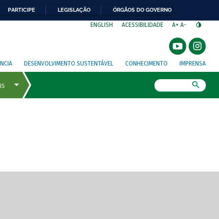
PARTICIPE
LEGISLAÇÃO
ÓRGÃOS DO GOVERNO
⁣
ENGLISH
ACESSIBILIDADE
A+
A-
NCIA
DESENVOLVIMENTO SUSTENTÁVEL
CONHECIMENTO
IMPRENSA
Busca
gem de tela