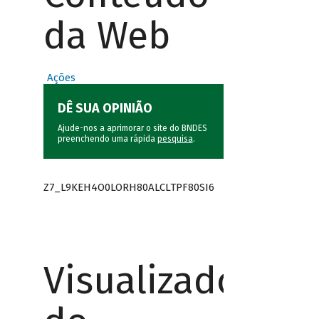
da Web
Ações
DÊ SUA OPINIÃO
Ajude-nos a aprimorar o site do BNDES
preenchendo uma rápida
pesquisa
.
Z7_L9KEH4O0LORH80ALCLTPF80SI6
Visualizador