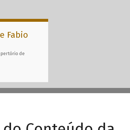
e Fabio
epertório de
r do Conteúdo da