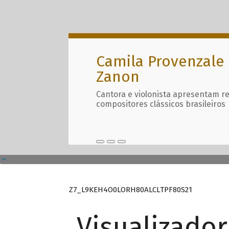
Camila Provenzale 
Zanon
Cantora e violonista apresentam r
compositores clássicos brasileiros
Z7_L9KEH4O0LORH80ALCLTPF80S21
Visualizado