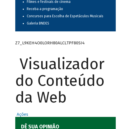
Filmes e festivais de cinema
Receba a programação
Concursos para Escolha de Espetáculos Musicais
Galeria BNDES
Z7_L9KEH4O0LORH80ALCLTPF80SI4
Visualizador
do Conteúdo
da Web
Ações
DÊ SUA OPINIÃO