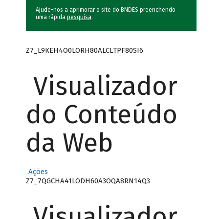
Ajude-nos a aprimorar o site do BNDES preenchendo
uma rápida
pesquisa
.
Z7_L9KEH4O0LORH80ALCLTPF80SI6
Visualizador
do Conteúdo
da Web
Ações
Z7_7QGCHA41LODH60A3OQA8RN14Q3
Visualizador