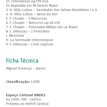
III. Intermezzo op.119 no3
IV. Rapsódia em Mi bemol Maior
3. H. Villa-Lobos – Saudades das Selvas Brasileiras I e II
4. H. Villa-Lobos – Valsa da Dor
5. F. Chopin – 3 Mazurcas
6. F. Chopin – Noturno op.48 nº2
7. F. Chopin – Polonaise Militar em Lá Maior
8. C. Débussy – 2 Prelúdios
I. Minstrels
II. La Serenade Interrompue
9. C. Débussy – L’Isle Joyeuse
Ficha Técnica
Miguel Proença – piano
Classificação:
LIVRE
Espaço Cultural BNDES
Av, Chile, 100 - Centro
Próximo ao metrô Carioca