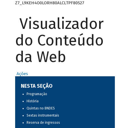
Z7_L9KEH4O0LORH80ALCLTPF80S27
Visualizador
do Conteúdo
da Web
Ações
NESTA SEÇÃO
Programação
História
Quintas no BNDES
Sextas instrumentais
Reserva de ingressos