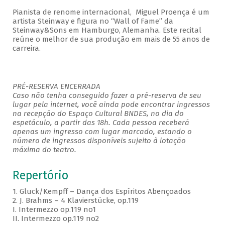
Pianista de renome internacional, Miguel Proença é um
artista Steinway e figura no “Wall of Fame” da
Steinway&Sons em Hamburgo, Alemanha. Este recital
reúne o melhor de sua produção em mais de 55 anos de
carreira.
PRÉ-RESERVA ENCERRADA
Caso não tenha conseguido fazer a pré-reserva de seu
lugar pela internet, você ainda pode encontrar ingressos
na recepção do Espaço Cultural BNDES, no dia do
espetáculo, a partir das 18h. Cada pessoa receberá
apenas um ingresso com lugar marcado, estando o
número de ingressos disponíveis sujeito à lotação
máxima do teatro.
Repertório
1. Gluck/Kempff – Dança dos Espíritos Abençoados
2. J. Brahms – 4 Klavierstücke, op.119
I. Intermezzo op.119 no1
II. Intermezzo op.119 no2