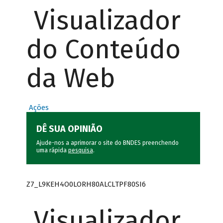
Visualizador
do Conteúdo
da Web
Ações
DÊ SUA OPINIÃO
Ajude-nos a aprimorar o site do BNDES preenchendo
uma rápida
pesquisa
.
Z7_L9KEH4O0LORH80ALCLTPF80SI6
Visualizador