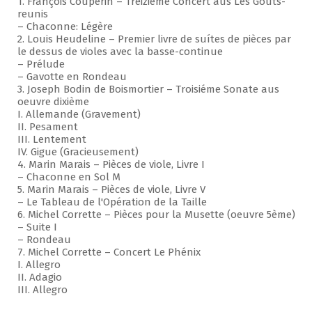
1. François Couperin – Treizième Concert aus Les Goûts-
reunis
– Chaconne: Légère
2. Louis Heudeline – Premier livre de suítes de pièces par
le dessus de violes avec la basse-continue
– Prélude
– Gavotte en Rondeau
3. Joseph Bodin de Boismortier – Troisiéme Sonate aus
oeuvre dixième
I. Allemande (Gravement)
II. Pesament
III. Lentement
IV. Gigue (Gracieusement)
4. Marin Marais – Pièces de viole, Livre I
– Chaconne en Sol M
5. Marin Marais – Pièces de viole, Livre V
– Le Tableau de l'Opération de la Taille
6. Michel Corrette – Pièces pour la Musette (oeuvre 5ème)
– Suite I
– Rondeau
7. Michel Corrette – Concert Le Phénix
I. Allegro
II. Adagio
III. Allegro