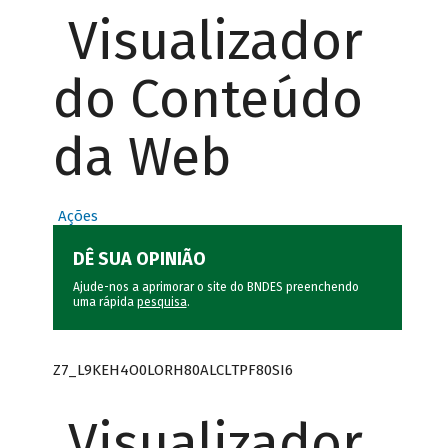
Visualizador
do Conteúdo
da Web
Ações
DÊ SUA OPINIÃO
Ajude-nos a aprimorar o site do BNDES preenchendo
uma rápida
pesquisa
.
Z7_L9KEH4O0LORH80ALCLTPF80SI6
Visualizador