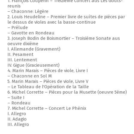
1. François Couperin – Treizième Concert aus Les Goûts-
reunis
– Chaconne: Légère
2. Louis Heudeline – Premier livre de suítes de pièces par
le dessus de violes avec la basse-continue
– Prélude
– Gavotte en Rondeau
3. Joseph Bodin de Boismortier – Troisiéme Sonate aus
oeuvre dixième
I. Allemande (Gravement)
II. Pesament
III. Lentement
IV. Gigue (Gracieusement)
4. Marin Marais – Pièces de viole, Livre I
– Chaconne en Sol M
5. Marin Marais – Pièces de viole, Livre V
– Le Tableau de l'Opération de la Taille
6. Michel Corrette – Pièces pour la Musette (oeuvre 5ème)
– Suite I
– Rondeau
7. Michel Corrette – Concert Le Phénix
I. Allegro
II. Adagio
III. Allegro