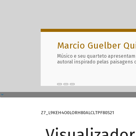
Marcio Guelber Qu
Músico e seu quarteto apresentam
autoral inspirado pelas paisagens 
Z7_L9KEH4O0LORH80ALCLTPF80S21
Visualizado