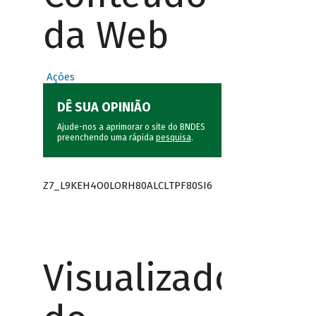
da Web
Ações
DÊ SUA OPINIÃO
Ajude-nos a aprimorar o site do BNDES
preenchendo uma rápida
pesquisa
.
Z7_L9KEH4O0LORH80ALCLTPF80SI6
Visualizador