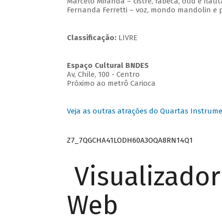
Marcelo Miranda – cistre, rabeca, oud e flau
Fernanda Ferretti – voz, mondo mandolin e 
Classificação:
LIVRE
Espaço Cultural BNDES
Av, Chile, 100 - Centro
Próximo ao metrô Carioca
Veja as outras atrações do Quartas Instrume
Z7_7QGCHA41LODH60A3OQA8RN14Q1
Visualizado
Web