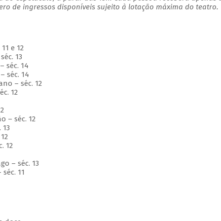
o de ingressos disponíveis sujeito à lotação máxima do teatro.
 11 e 12
séc. 13
– séc. 14
– séc. 14
ano – séc. 12
 séc. 12
13
12
o – séc. 12
. 13
 12
c. 12
3
go – séc. 13
séc. 11