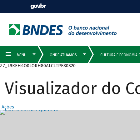
Z7_L9KEH4O0LORH80ALCLTPF80S20
Visualizador do 
Ações
Destaques Prin