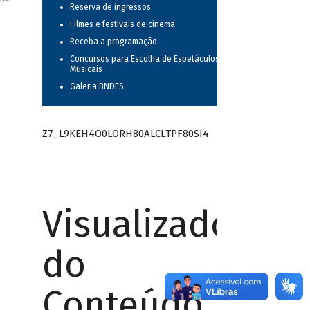
Reserva de ingressos
Filmes e festivais de cinema
Receba a programação
Concursos para Escolha de Espetáculos
Musicais
Galeria BNDES
Z7_L9KEH4O0LORH80ALCLTPF80SI4
Visualizador
do
Conteúdo