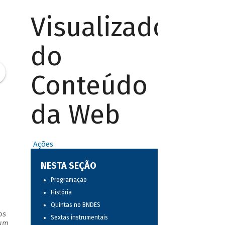
Visualizador
do
Conteúdo
da Web
Ações
NESTA SEÇÃO
Programação
História
Quintas no BNDES
os
Sextas instrumentais
 um