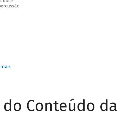
ta doce
percussão
ntais
r do Conteúdo da