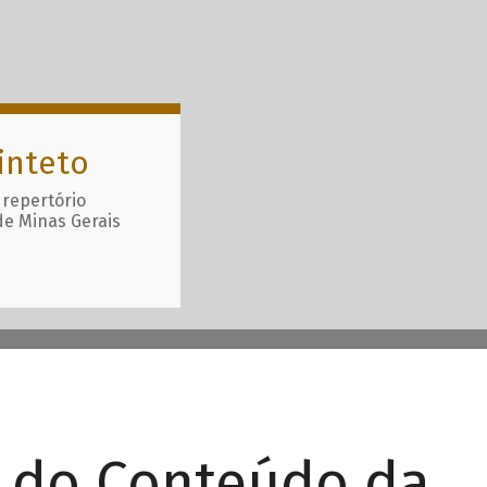
inteto
 repertório
de Minas Gerais
r do Conteúdo da