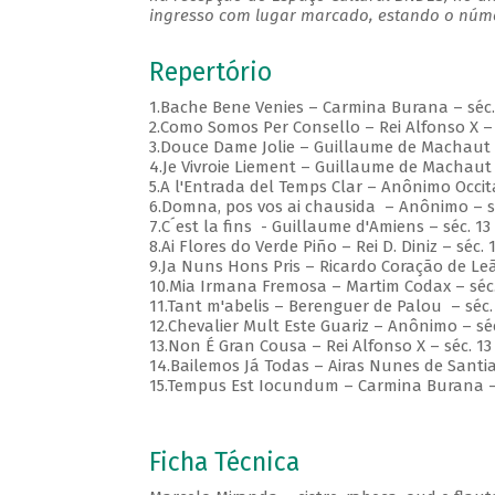
ingresso com lugar marcado, estando o númer
Repertório
1.Bache Bene Venies – Carmina Burana – séc.
2.Como Somos Per Consello – Rei Alfonso X – 
3.Douce Dame Jolie – Guillaume de Machaut 
4.Je Vivroie Liement – Guillaume de Machaut 
5.A l'Entrada del Temps Clar – Anônimo Occit
6.Domna, pos vos ai chausida – Anônimo –
7.C´est la fins - Guillaume d'Amiens – séc. 
8.Ai Flores do Verde Piño – Rei D. Diniz – séc. 
9.Ja Nuns Hons Pris – Ricardo Coração de Leã
10.Mia Irmana Fremosa – Martim Codax – séc
11.Tant m'abelis – Berenguer de Palou – séc.
12.Chevalier Mult Este Guariz – Anônimo – sé
13.Non É Gran Cousa – Rei Alfonso X – séc. 1
14.Bailemos Já Todas – Airas Nunes de Santia
15.Tempus Est Iocundum – Carmina Burana – 
Ficha Técnica