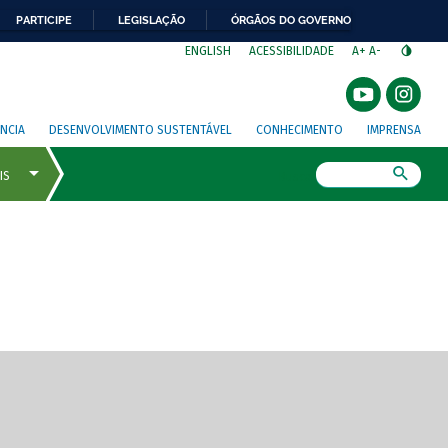
PARTICIPE
LEGISLAÇÃO
ÓRGÃOS DO GOVERNO
⁣
ENGLISH
ACESSIBILIDADE
A+
A-
NCIA
DESENVOLVIMENTO SUSTENTÁVEL
CONHECIMENTO
IMPRENSA
Busca
gem de tela