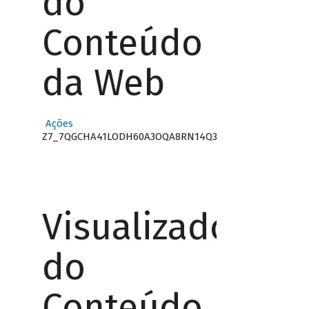
do
Conteúdo
da Web
Ações
Z7_7QGCHA41LODH60A3OQA8RN14Q3
Visualizador
do
Conteúdo