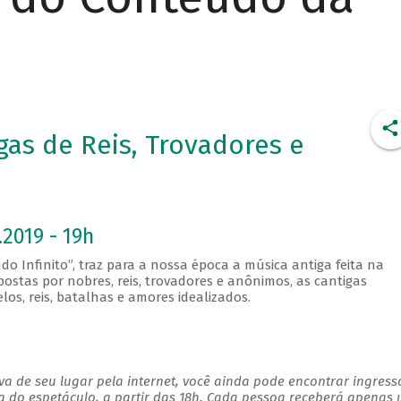
as de Reis, Trovadores e
2019 - 19h
do Infinito”, traz para a nossa época a música antiga feita na
postas por nobres, reis, trovadores e anônimos, as cantigas
os, reis, batalhas e amores idealizados.
a de seu lugar pela internet, você ainda pode encontrar ingress
a do espetáculo, a partir das 18h. Cada pessoa receberá apenas