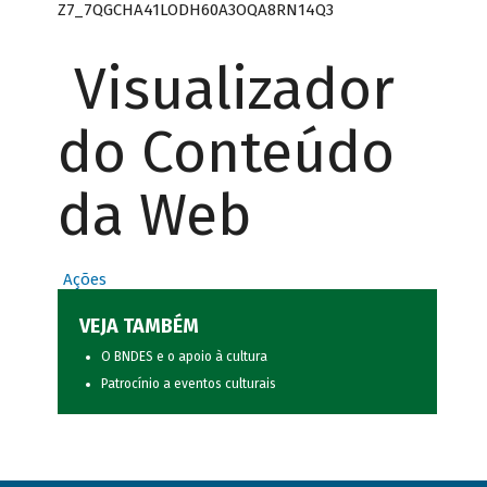
Z7_7QGCHA41LODH60A3OQA8RN14Q3
Visualizador
do Conteúdo
da Web
Ações
VEJA TAMBÉM
O BNDES e o apoio à cultura
Patrocínio a eventos culturais