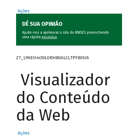
Ações
DÊ SUA OPINIÃO
Ajude-nos a aprimorar o site do BNDES preenchendo
uma rápida
pesquisa
.
Z7_L9KEH4O0LORH80ALCLTPF80SI6
Visualizador
do Conteúdo
da Web
Ações