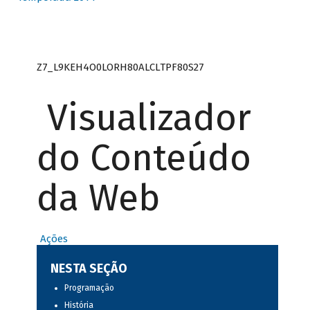
Z7_L9KEH4O0LORH80ALCLTPF80S27
Visualizador
do Conteúdo
da Web
Ações
NESTA SEÇÃO
Programação
História