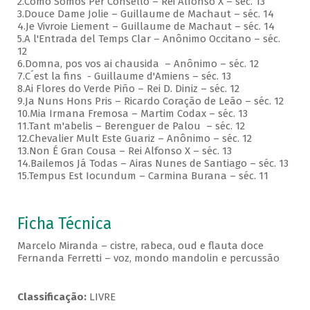
2.Como Somos Per Consello – Rei Alfonso X – séc. 13
3.Douce Dame Jolie – Guillaume de Machaut – séc. 14
4.Je Vivroie Liement – Guillaume de Machaut – séc. 14
5.A l'Entrada del Temps Clar – Anônimo Occitano – séc.
12
6.Domna, pos vos ai chausida – Anônimo – séc. 12
7.C´est la fins - Guillaume d'Amiens – séc. 13
8.Ai Flores do Verde Piño – Rei D. Diniz – séc. 12
9.Ja Nuns Hons Pris – Ricardo Coração de Leão – séc. 12
10.Mia Irmana Fremosa – Martim Codax – séc. 13
11.Tant m'abelis – Berenguer de Palou – séc. 12
12.Chevalier Mult Este Guariz – Anônimo – séc. 12
13.Non É Gran Cousa – Rei Alfonso X – séc. 13
14.Bailemos Já Todas – Airas Nunes de Santiago – séc. 13
15.Tempus Est Iocundum – Carmina Burana – séc. 11
Ficha Técnica
Marcelo Miranda – cistre, rabeca, oud e flauta doce
Fernanda Ferretti – voz, mondo mandolin e percussão
Classificação:
LIVRE