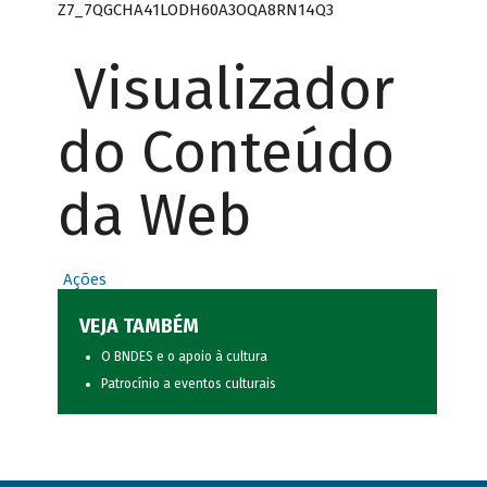
Z7_7QGCHA41LODH60A3OQA8RN14Q3
Visualizador
do Conteúdo
da Web
Ações
VEJA TAMBÉM
O BNDES e o apoio à cultura
Patrocínio a eventos culturais