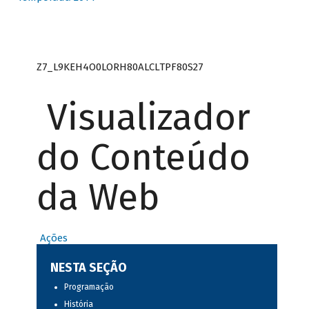
Z7_L9KEH4O0LORH80ALCLTPF80S27
Visualizador
do Conteúdo
da Web
Ações
NESTA SEÇÃO
Programação
História