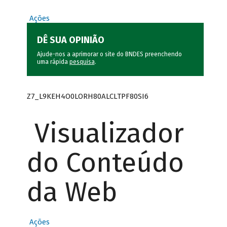
Ações
DÊ SUA OPINIÃO
Ajude-nos a aprimorar o site do BNDES preenchendo
uma rápida
pesquisa
.
Z7_L9KEH4O0LORH80ALCLTPF80SI6
Visualizador
do Conteúdo
da Web
Ações