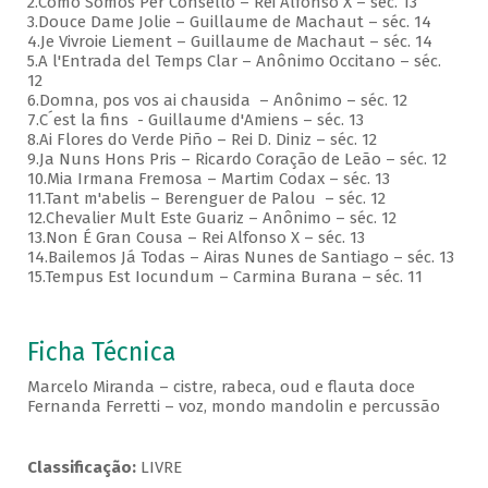
2.Como Somos Per Consello – Rei Alfonso X – séc. 13
3.Douce Dame Jolie – Guillaume de Machaut – séc. 14
4.Je Vivroie Liement – Guillaume de Machaut – séc. 14
5.A l'Entrada del Temps Clar – Anônimo Occitano – séc.
12
6.Domna, pos vos ai chausida – Anônimo – séc. 12
7.C´est la fins - Guillaume d'Amiens – séc. 13
8.Ai Flores do Verde Piño – Rei D. Diniz – séc. 12
9.Ja Nuns Hons Pris – Ricardo Coração de Leão – séc. 12
10.Mia Irmana Fremosa – Martim Codax – séc. 13
11.Tant m'abelis – Berenguer de Palou – séc. 12
12.Chevalier Mult Este Guariz – Anônimo – séc. 12
13.Non É Gran Cousa – Rei Alfonso X – séc. 13
14.Bailemos Já Todas – Airas Nunes de Santiago – séc. 13
15.Tempus Est Iocundum – Carmina Burana – séc. 11
Ficha Técnica
Marcelo Miranda – cistre, rabeca, oud e flauta doce
Fernanda Ferretti – voz, mondo mandolin e percussão
Classificação:
LIVRE