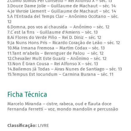
2.Como Somos Per Consello – Rei Alfonso X – séc. 13
3.Douce Dame Jolie – Guillaume de Machaut – séc. 14
4.Je Vivroie Liement – Guillaume de Machaut – séc. 14
5.A l'Entrada del Temps Clar – Anônimo Occitano – séc.
12
6.Domna, pos vos ai chausida – Anônimo – séc. 12
7.C´est la fins - Guillaume d'Amiens – séc. 13
8.Ai Flores do Verde Piño – Rei D. Diniz – séc. 12
9.Ja Nuns Hons Pris – Ricardo Coração de Leão – séc. 12
10.Mia Irmana Fremosa – Martim Codax – séc. 13
11.Tant m'abelis – Berenguer de Palou – séc. 12
12.Chevalier Mult Este Guariz – Anônimo – séc. 12
13.Non É Gran Cousa – Rei Alfonso X – séc. 13
14.Bailemos Já Todas – Airas Nunes de Santiago – séc. 13
15.Tempus Est Iocundum – Carmina Burana – séc. 11
Ficha Técnica
Marcelo Miranda – cistre, rabeca, oud e flauta doce
Fernanda Ferretti – voz, mondo mandolin e percussão
Classificação:
LIVRE