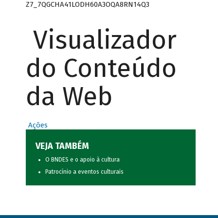
Z7_7QGCHA41LODH60A3OQA8RN14Q3
Visualizador
do Conteúdo
da Web
Ações
VEJA TAMBÉM
O BNDES e o apoio à cultura
Patrocínio a eventos culturais