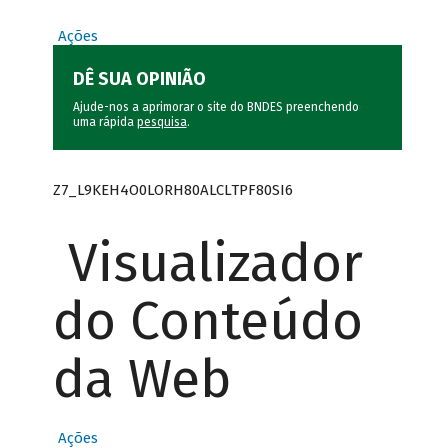
Ações
DÊ SUA OPINIÃO
Ajude-nos a aprimorar o site do BNDES preenchendo
uma rápida
pesquisa
.
Z7_L9KEH4O0LORH80ALCLTPF80SI6
Visualizador
do Conteúdo
da Web
Ações