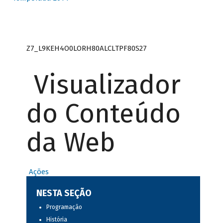
Z7_L9KEH4O0LORH80ALCLTPF80S27
Visualizador
do Conteúdo
da Web
Ações
NESTA SEÇÃO
Programação
História