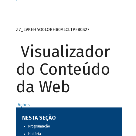
Z7_L9KEH4O0LORH80ALCLTPF80S27
Visualizador
do Conteúdo
da Web
Ações
NESTA SEÇÃO
Programação
História