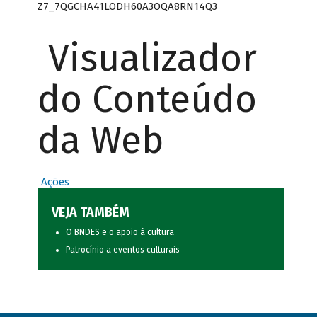
Z7_7QGCHA41LODH60A3OQA8RN14Q3
Visualizador
do Conteúdo
da Web
Ações
VEJA TAMBÉM
O BNDES e o apoio à cultura
Patrocínio a eventos culturais