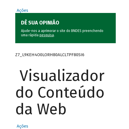
Ações
DÊ SUA OPINIÃO
Ajude-nos a aprimorar o site do BNDES preenchendo
uma rápida
pesquisa
.
Z7_L9KEH4O0LORH80ALCLTPF80SI6
Visualizador
do Conteúdo
da Web
Ações