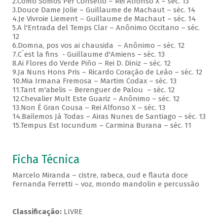
2.Como Somos Per Consello – Rei Alfonso X – séc. 13
3.Douce Dame Jolie – Guillaume de Machaut – séc. 14
4.Je Vivroie Liement – Guillaume de Machaut – séc. 14
5.A l'Entrada del Temps Clar – Anônimo Occitano – séc.
12
6.Domna, pos vos ai chausida – Anônimo – séc. 12
7.C´est la fins - Guillaume d'Amiens – séc. 13
8.Ai Flores do Verde Piño – Rei D. Diniz – séc. 12
9.Ja Nuns Hons Pris – Ricardo Coração de Leão – séc. 12
10.Mia Irmana Fremosa – Martim Codax – séc. 13
11.Tant m'abelis – Berenguer de Palou – séc. 12
12.Chevalier Mult Este Guariz – Anônimo – séc. 12
13.Non É Gran Cousa – Rei Alfonso X – séc. 13
14.Bailemos Já Todas – Airas Nunes de Santiago – séc. 13
15.Tempus Est Iocundum – Carmina Burana – séc. 11
Ficha Técnica
Marcelo Miranda – cistre, rabeca, oud e flauta doce
Fernanda Ferretti – voz, mondo mandolin e percussão
Classificação:
LIVRE