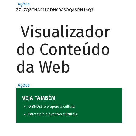
Ações
Z7_7QGCHA41LODH60A3OQA8RN14Q3
Visualizador
do Conteúdo
da Web
Ações
VEJA TAMBÉM
O BNDES e o apoio à cultura
Patrocínio a eventos culturais