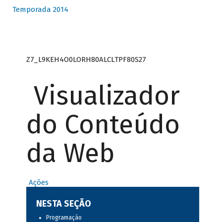
Temporada 2014
Z7_L9KEH4O0LORH80ALCLTPF80S27
Visualizador
do Conteúdo
da Web
Ações
NESTA SEÇÃO
Programação