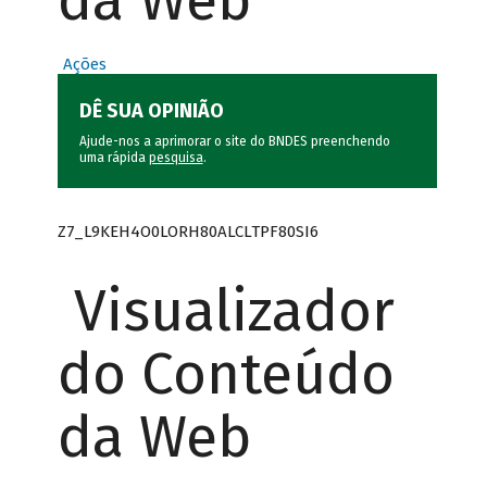
da Web
Ações
DÊ SUA OPINIÃO
Ajude-nos a aprimorar o site do BNDES preenchendo
uma rápida
pesquisa
.
Z7_L9KEH4O0LORH80ALCLTPF80SI6
Visualizador
do Conteúdo
da Web