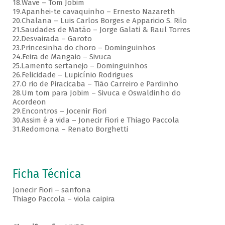
18.Wave – Tom Jobim
19.Apanhei-te cavaquinho – Ernesto Nazareth
20.Chalana – Luis Carlos Borges e Apparicio S. Rilo
21.Saudades de Matão – Jorge Galati & Raul Torres
22.Desvairada – Garoto
23.Princesinha do choro – Dominguinhos
24.Feira de Mangaio – Sivuca
25.Lamento sertanejo – Dominguinhos
26.Felicidade – Lupicínio Rodrigues
27.O rio de Piracicaba – Tião Carreiro e Pardinho
28.Um tom para Jobim – Sivuca e Oswaldinho do
Acordeon
29.Encontros – Jocenir Fiori
30.Assim é a vida – Jonecir Fiori e Thiago Paccola
31.Redomona – Renato Borghetti
Ficha Técnica
Jonecir Fiori – sanfona
Thiago Paccola – viola caipira