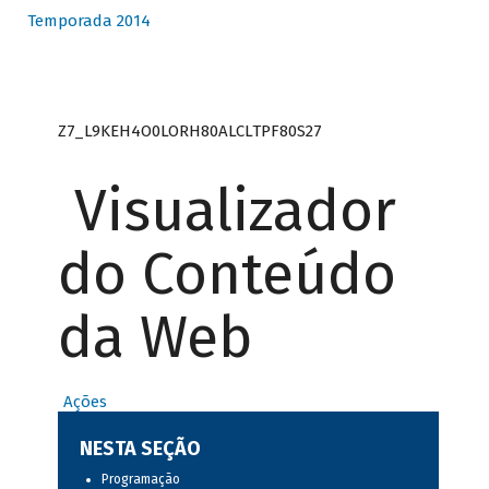
Temporada 2014
Z7_L9KEH4O0LORH80ALCLTPF80S27
Visualizador
do Conteúdo
da Web
Ações
NESTA SEÇÃO
Programação