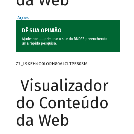
da Web
Ações
DÊ SUA OPINIÃO
Ajude-nos a aprimorar o site do BNDES preenchendo
uma rápida
pesquisa
.
Z7_L9KEH4O0LORH80ALCLTPF80SI6
Visualizador
do Conteúdo
da Web