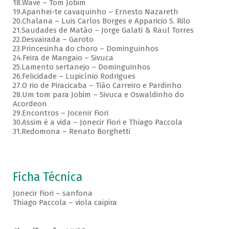
18.Wave – Tom Jobim
19.Apanhei-te cavaquinho – Ernesto Nazareth
20.Chalana – Luis Carlos Borges e Apparicio S. Rilo
21.Saudades de Matão – Jorge Galati & Raul Torres
22.Desvairada – Garoto
23.Princesinha do choro – Dominguinhos
24.Feira de Mangaio – Sivuca
25.Lamento sertanejo – Dominguinhos
26.Felicidade – Lupicínio Rodrigues
27.O rio de Piracicaba – Tião Carreiro e Pardinho
28.Um tom para Jobim – Sivuca e Oswaldinho do
Acordeon
29.Encontros – Jocenir Fiori
30.Assim é a vida – Jonecir Fiori e Thiago Paccola
31.Redomona – Renato Borghetti
Ficha Técnica
Jonecir Fiori – sanfona
Thiago Paccola – viola caipira