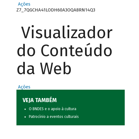
Ações
Z7_7QGCHA41LODH60A3OQA8RN14Q3
Visualizador
do Conteúdo
da Web
Ações
VEJA TAMBÉM
O BNDES e o apoio à cultura
Patrocínio a eventos culturais