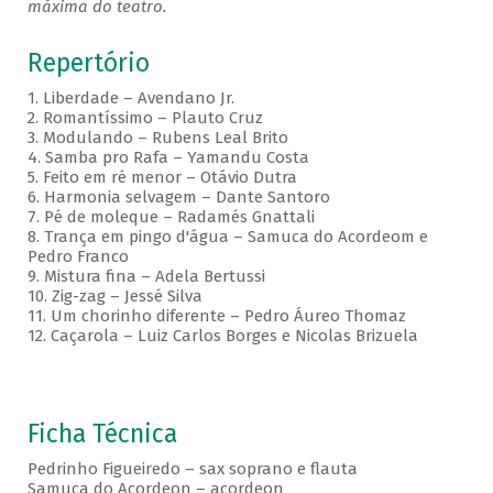
máxima do teatro.
Repertório
1. Liberdade – Avendano Jr.
2. Romantíssimo – Plauto Cruz
3. Modulando – Rubens Leal Brito
4. Samba pro Rafa – Yamandu Costa
5. Feito em ré menor – Otávio Dutra
6. Harmonia selvagem – Dante Santoro
7. Pé de moleque – Radamés Gnattali
8. Trança em pingo d'água – Samuca do Acordeom e
Pedro Franco
9. Mistura fina – Adela Bertussi
10. Zig-zag – Jessé Silva
11. Um chorinho diferente – Pedro Áureo Thomaz
12. Caçarola – Luiz Carlos Borges e Nicolas Brizuela
Ficha Técnica
Pedrinho Figueiredo – sax soprano e flauta
Samuca do Acordeon – acordeon