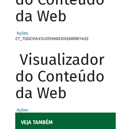
da Web
Ações
Z7_7QGCHA41LODH60A3OQA8RN14Q3
Visualizador
do Conteúdo
da Web
Ações
VEJA TAMBÉM