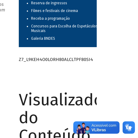
Reserva de ingressos
os
 um
Filmes e festivais de cinema
Receba a programação
Concursos para Escolha de Espetáculos
Musicais
Galeria BNDES
Z7_L9KEH4O0LORH80ALCLTPF80SI4
Visualizador
do
Conteúdo