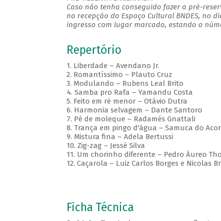
Caso não tenha conseguido fazer a pré-reserv
na recepção do Espaço Cultural BNDES, no di
ingresso com lugar marcado, estando o númer
Repertório
1. Liberdade – Avendano Jr.
2. Romantíssimo – Plauto Cruz
3. Modulando – Rubens Leal Brito
4. Samba pro Rafa – Yamandu Costa
5. Feito em ré menor – Otávio Dutra
6. Harmonia selvagem – Dante Santoro
7. Pé de moleque – Radamés Gnattali
8. Trança em pingo d'água – Samuca do Aco
9. Mistura fina – Adela Bertussi
10. Zig-zag – Jessé Silva
11. Um chorinho diferente – Pedro Áureo T
12. Caçarola – Luiz Carlos Borges e Nicolas B
Ficha Técnica