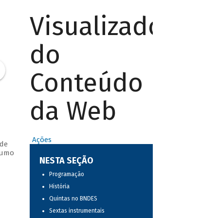
Visualizador
do
Conteúdo
da Web
Ações
 de
nsumo
NESTA SEÇÃO
Programação
História
Quintas no BNDES
Sextas instrumentais