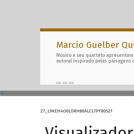
Marcio Guelber Qu
Músico e seu quarteto apresentam
autoral inspirado pelas paisagens 
Z7_L9KEH4O0LORH80ALCLTPF80S21
Visualizado