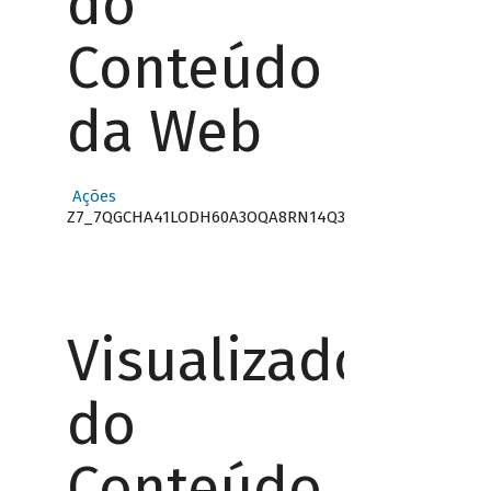
do
Conteúdo
da Web
Ações
Z7_7QGCHA41LODH60A3OQA8RN14Q3
Visualizador
do
Conteúdo