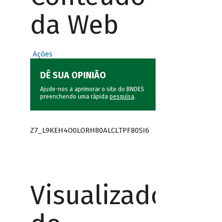
da Web
Ações
DÊ SUA OPINIÃO
Ajude-nos a aprimorar o site do BNDES
preenchendo uma rápida
pesquisa
.
Z7_L9KEH4O0LORH80ALCLTPF80SI6
Visualizador