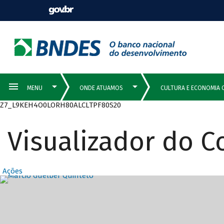
Z7_L9KEH4O0LORH80ALCLTPF80S20
Visualizador do 
Ações
Destaques Prin