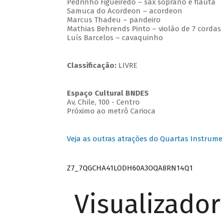
Pedrinho Figueiredo – sax soprano e flauta
Samuca do Acordeon – acordeon
Marcus Thadeu – pandeiro
Mathias Behrends Pinto – violão de 7 cordas
Luís Barcelos – cavaquinho
Classificação:
LIVRE
Espaço Cultural BNDES
Av, Chile, 100 - Centro
Próximo ao metrô Carioca
Veja as outras atrações do Quartas Instrume
Z7_7QGCHA41LODH60A3OQA8RN14Q1
Visualizado