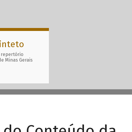
inteto
 repertório
de Minas Gerais
r do Conteúdo da