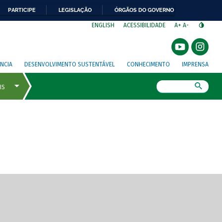
PARTICIPE
LEGISLAÇÃO
ÓRGÃOS DO GOVERNO
⁣
ENGLISH
ACESSIBILIDADE
A+
A-
NCIA
DESENVOLVIMENTO SUSTENTÁVEL
CONHECIMENTO
IMPRENSA
Busca
gem de tela