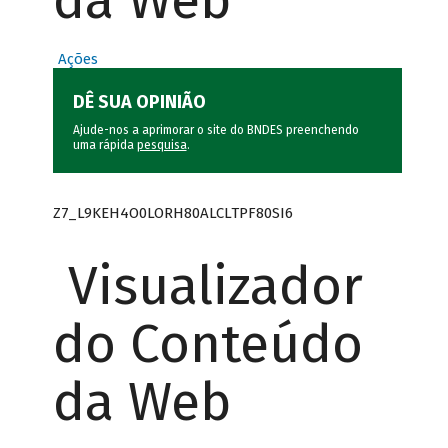
da Web
Ações
DÊ SUA OPINIÃO
Ajude-nos a aprimorar o site do BNDES preenchendo
uma rápida
pesquisa
.
Z7_L9KEH4O0LORH80ALCLTPF80SI6
Visualizador
do Conteúdo
da Web