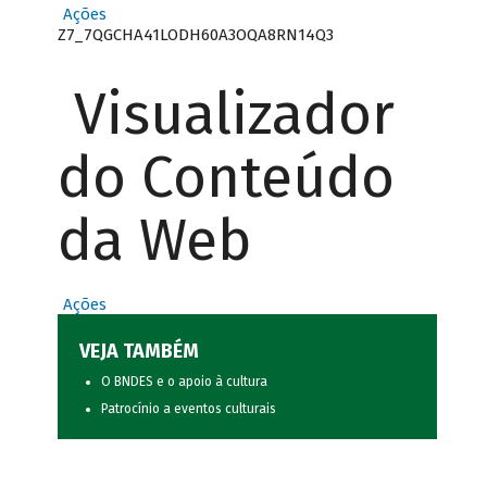
Ações
Z7_7QGCHA41LODH60A3OQA8RN14Q3
Visualizador
do Conteúdo
da Web
Ações
VEJA TAMBÉM
O BNDES e o apoio à cultura
Patrocínio a eventos culturais