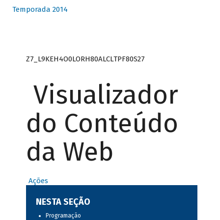
Temporada 2014
Z7_L9KEH4O0LORH80ALCLTPF80S27
Visualizador
do Conteúdo
da Web
Ações
NESTA SEÇÃO
Programação