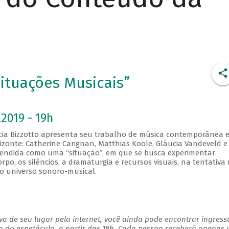
ituações Musicais”
2019 - 19h
rícia Bizzotto apresenta seu trabalho de música contemporânea 
izonte: Catherine Carignan, Matthias Koole, Gláucia Vandeveld e
ntendida como uma “situação”, em que se busca experimentar
po, os silêncios, a dramaturgia e recursos visuais, na tentativa 
do universo sonoro-musical.
a de seu lugar pela internet, você ainda pode encontrar ingress
a do espetáculo, a partir das 18h. Cada pessoa receberá apenas