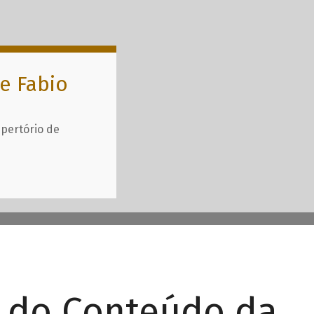
e Fabio
epertório de
r do Conteúdo da