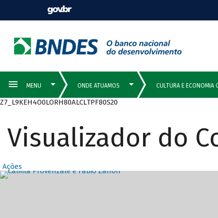
Z7_L9KEH4O0LORH80ALCLTPF80S20
Visualizador do 
Ações
Destaques Prin