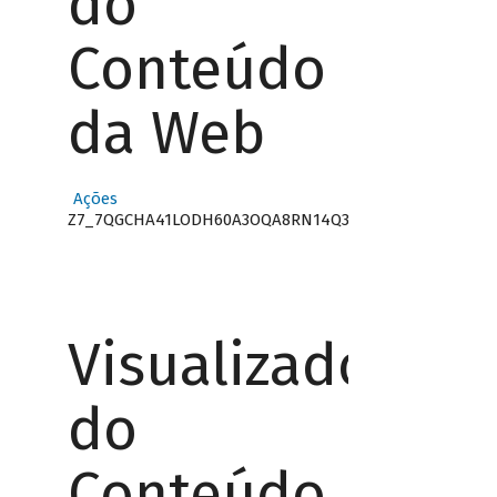
do
Conteúdo
da Web
Ações
Z7_7QGCHA41LODH60A3OQA8RN14Q3
Visualizador
do
Conteúdo