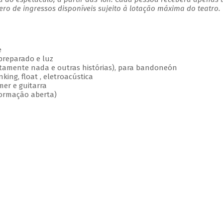
o de ingressos disponíveis sujeito à lotação máxima do teatro.
e
preparado e luz
lutamente nada e outras histórias), para bandoneón
nking, float , eletroacústica
mer e guitarra
; formação aberta)