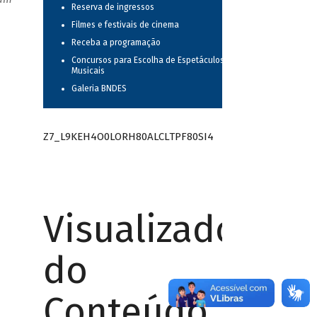
Reserva de ingressos
Filmes e festivais de cinema
Receba a programação
Concursos para Escolha de Espetáculos
Musicais
Galeria BNDES
Z7_L9KEH4O0LORH80ALCLTPF80SI4
Visualizador
do
Conteúdo