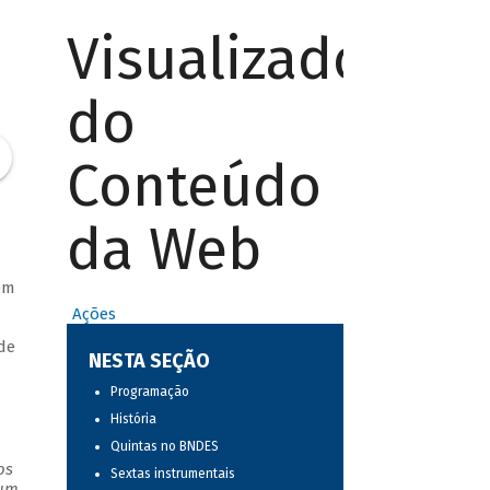
Visualizador
do
Conteúdo
da Web
em
Ações
de
NESTA SEÇÃO
Programação
História
Quintas no BNDES
os
Sextas instrumentais
 um