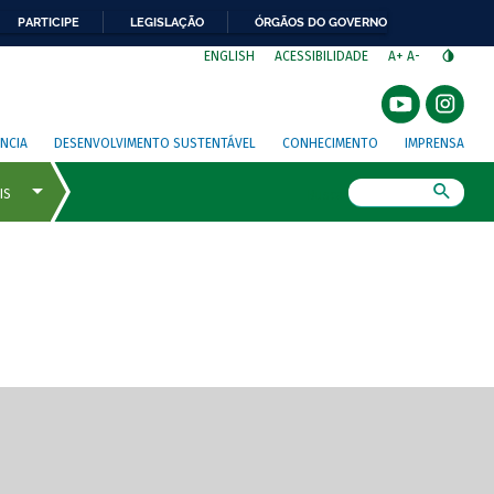
PARTICIPE
LEGISLAÇÃO
ÓRGÃOS DO GOVERNO
⁣
ENGLISH
ACESSIBILIDADE
A+
A-
NCIA
DESENVOLVIMENTO SUSTENTÁVEL
CONHECIMENTO
IMPRENSA
Busca
gem de tela