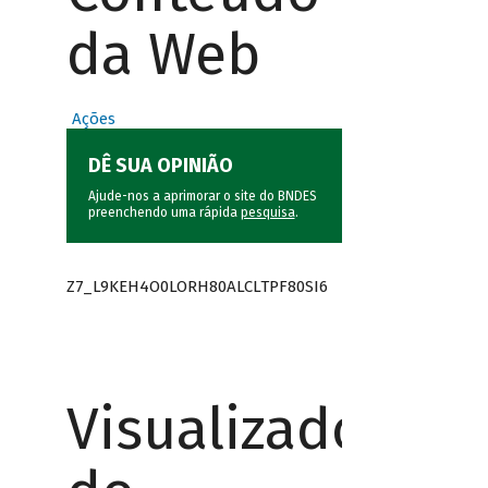
da Web
Ações
DÊ SUA OPINIÃO
Ajude-nos a aprimorar o site do BNDES
preenchendo uma rápida
pesquisa
.
Z7_L9KEH4O0LORH80ALCLTPF80SI6
Visualizador