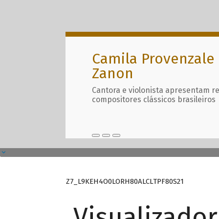
Camila Provenzale 
Zanon
Cantora e violonista apresentam r
compositores clássicos brasileiros
Z7_L9KEH4O0LORH80ALCLTPF80S21
Visualizado