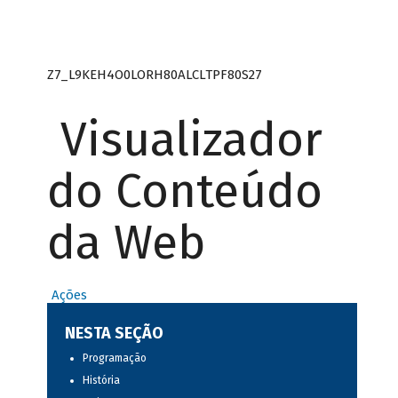
Z7_L9KEH4O0LORH80ALCLTPF80S27
Visualizador
do Conteúdo
da Web
Ações
NESTA SEÇÃO
Programação
História