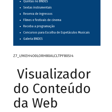
Quintas no BNDES
Sextas instrumentais
Reserva de ingressos
Filmes e festivais de cinema
Receba a programação
Concursos para Escolha de Espetáculos Musicais
Galeria BNDES
Z7_L9KEH4O0LORH80ALCLTPF80SI4
Visualizador
do Conteúdo
da Web