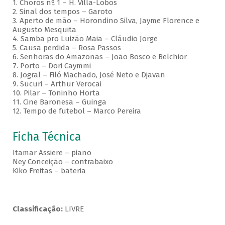
1. Choros nº 1 – H. Villa-Lobos
2. Sinal dos tempos – Garoto
3. Aperto de mão – Horondino Silva, Jayme Florence e
Augusto Mesquita
4. Samba pro Luizão Maia – Cláudio Jorge
5. Causa perdida – Rosa Passos
6. Senhoras do Amazonas – João Bosco e Belchior
7. Porto – Dori Caymmi
8. Jogral – Filó Machado, José Neto e Djavan
9. Sucuri – Arthur Verocai
10. Pilar – Toninho Horta
11. Cine Baronesa – Guinga
12. Tempo de futebol – Marco Pereira
Ficha Técnica
Itamar Assiere – piano
Ney Conceição – contrabaixo
Kiko Freitas – bateria
Classificação:
LIVRE