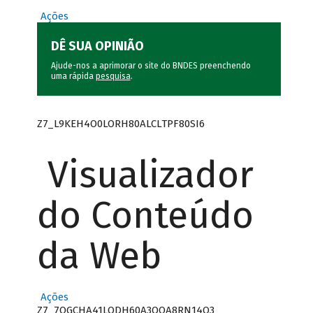
Ações
DÊ SUA OPINIÃO
Ajude-nos a aprimorar o site do BNDES preenchendo
uma rápida
pesquisa
.
Z7_L9KEH4O0LORH80ALCLTPF80SI6
Visualizador
do Conteúdo
da Web
Ações
Z7_7QGCHA41LODH60A3OQA8RN14Q3