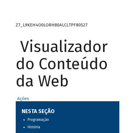
Z7_L9KEH4O0LORH80ALCLTPF80S27
Visualizador
do Conteúdo
da Web
Ações
NESTA SEÇÃO
Programação
História