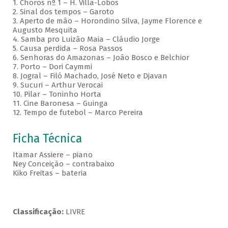
1. Choros nº 1 – H. Villa-Lobos
2. Sinal dos tempos – Garoto
3. Aperto de mão – Horondino Silva, Jayme Florence e
Augusto Mesquita
4. Samba pro Luizão Maia – Cláudio Jorge
5. Causa perdida – Rosa Passos
6. Senhoras do Amazonas – João Bosco e Belchior
7. Porto – Dori Caymmi
8. Jogral – Filó Machado, José Neto e Djavan
9. Sucuri – Arthur Verocai
10. Pilar – Toninho Horta
11. Cine Baronesa – Guinga
12. Tempo de futebol – Marco Pereira
Ficha Técnica
Itamar Assiere – piano
Ney Conceição – contrabaixo
Kiko Freitas – bateria
Classificação:
LIVRE