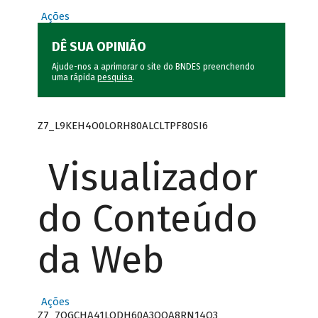
Ações
DÊ SUA OPINIÃO
Ajude-nos a aprimorar o site do BNDES preenchendo
uma rápida
pesquisa
.
Z7_L9KEH4O0LORH80ALCLTPF80SI6
Visualizador
do Conteúdo
da Web
Ações
Z7_7QGCHA41LODH60A3OQA8RN14Q3