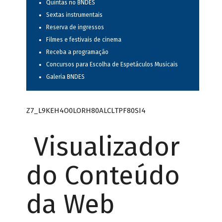
Quintas no BNDES
Sextas instrumentais
Reserva de ingressos
Filmes e festivais de cinema
Receba a programação
Concursos para Escolha de Espetáculos Musicais
Galeria BNDES
Z7_L9KEH4O0LORH80ALCLTPF80SI4
Visualizador
do Conteúdo
da Web